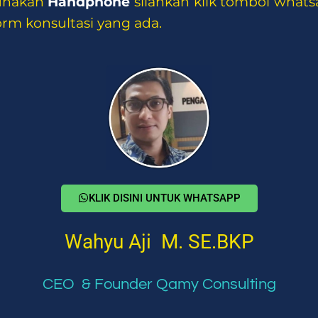
gunakan
Handphone
silahkan klik tombol what
m konsultasi yang ada.
KLIK DISINI UNTUK WHATSAPP
Wahyu Aji M. SE.BKP
CEO & Founder Qamy Consulting