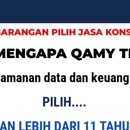
ARANGAN PILIH JASA KON
 MENGAPA QAMY T
eamanan data dan keuang
PILIH....
AN LEBIH DARI 11 TAH