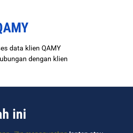
 QAMY
es data klien QAMY
hubungan dengan klien
h ini