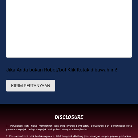
Jika Anda bukan Robot/bot Klik Kotak dibawah ini!
DISCLOSURE
1. Perusahaan kami hanya memberikan jasa atau layanan pembuatan, penyusunan dan pemeriksaan serta
perencanaan pajak dan laporan pajak untuk pribadi atau perusahaan/badan.
2. Perusahaan kami tidak berhubungan atau tidak bergerak dibidang jasa keuangan, simpan pinjam, perbankan,