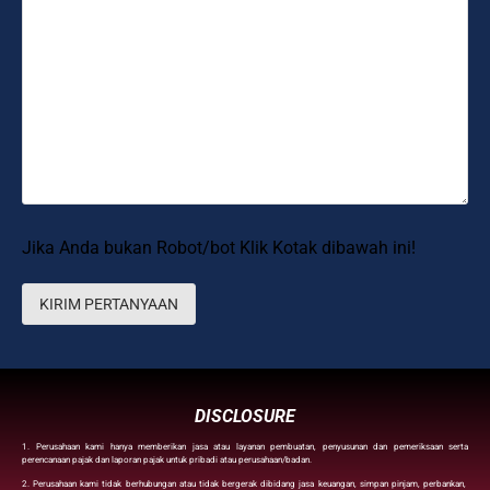
Jika Anda bukan Robot/bot Klik Kotak dibawah ini!
DISCLOSURE
1. Perusahaan kami hanya memberikan jasa atau layanan pembuatan, penyusunan dan pemeriksaan serta
perencanaan pajak dan laporan pajak untuk pribadi atau perusahaan/badan.
2. Perusahaan kami tidak berhubungan atau tidak bergerak dibidang jasa keuangan, simpan pinjam, perbankan,