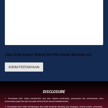
Jika Anda bukan Robot/bot Klik Kotak dibawah ini!
DISCLOSURE
1. Perusahaan kami hanya memberikan jasa atau layanan pembuatan, penyusunan dan pemeriksaan serta
perencanaan pajak dan laporan pajak untuk pribadi atau perusahaan/badan.
2. Perusahaan kami tidak berhubungan atau tidak bergerak dibidang jasa keuangan, simpan pinjam, perbankan,