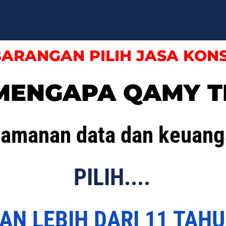
ARANGAN PILIH JASA KON
 MENGAPA QAMY T
eamanan data dan keuang
PILIH....
AN LEBIH DARI 11 TAH