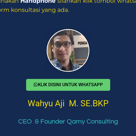
gunakan
Handphone
silahkan klik tombol what
m konsultasi yang ada.
KLIK DISINI UNTUK WHATSAPP
Wahyu Aji M. SE.BKP
CEO & Founder Qamy Consulting