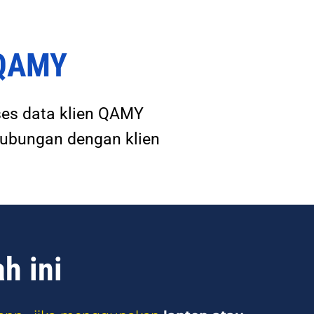
 QAMY
es data klien QAMY
hubungan dengan klien
h ini