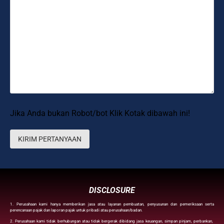
Jika Anda bukan Robot/bot Klik Kotak dibawah ini!
DISCLOSURE
1. Perusahaan kami hanya memberikan jasa atau layanan pembuatan, penyusunan dan pemeriksaan serta
perencanaan pajak dan laporan pajak untuk pribadi atau perusahaan/badan.
2. Perusahaan kami tidak berhubungan atau tidak bergerak dibidang jasa keuangan, simpan pinjam, perbankan,