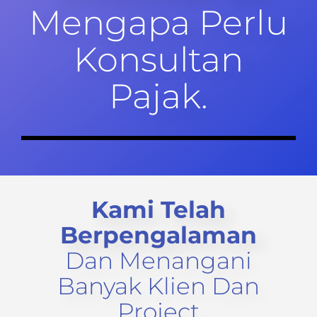
Mengapa Perlu
Konsultan
Pajak.
Kami Telah
Berpengalaman
Dan Menangani
Banyak Klien Dan
Project