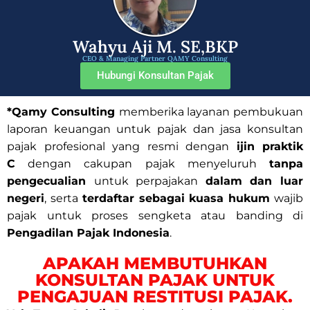
Wahyu Aji M. SE,BKP
CEO & Managing Partner QAMY Consulting
Hubungi Konsultan Pajak
*Qamy Consulting
memberika layanan pembukuan
laporan keuangan untuk pajak dan jasa konsultan
pajak profesional yang resmi dengan
ijin praktik
C
dengan cakupan pajak menyeluruh
tanpa
pengecualian
untuk perpajakan
dalam dan luar
negeri
, serta
terdaftar sebagai kuasa hukum
wajib
pajak untuk proses sengketa atau banding di
Pengadilan Pajak Indonesia
.
APAKAH MEMBUTUHKAN
KONSULTAN PAJAK UNTUK
PENGAJUAN RESTITUSI PAJAK.