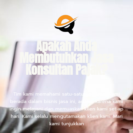
Apakah Anda
Membutuhkan Jasa
Konsultan Pajak?
Tim kami memahami satu-satunya alasan kami
berada dalam bisnis jasa ini, adalah karena kami
ingin melayani dan memuaskan klien kami setiap
hari. Kami selalu mengutamakan klien kami. Mari
kami tunjukkan