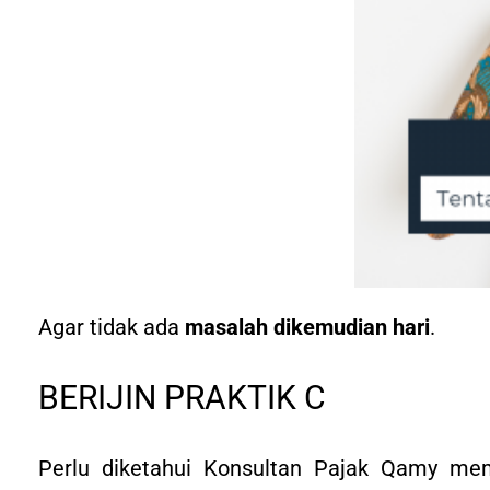
Agar tidak ada
masalah dikemudian hari
.
BERIJIN PRAKTIK C
Perlu diketahui Konsultan Pajak Qamy mem