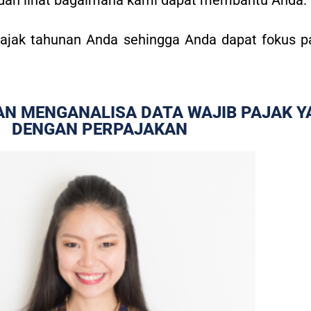
jak tahunan Anda sehingga Anda dapat fokus pa
N MENGANALISA DATA WAJIB PAJAK Y
DENGAN PERPAJAKAN