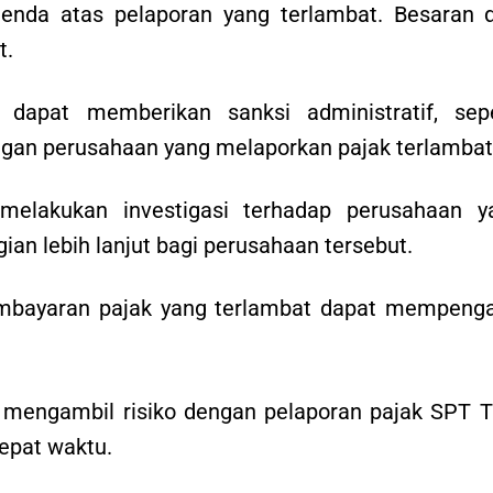
nda atas pelaporan yang terlambat. Besaran 
t.
dapat memberikan sanksi administratif, sep
ngan perusahaan yang melaporkan pajak terlambat
elakukan investigasi terhadap perusahaan y
an lebih lanjut bagi perusahaan tersebut.
embayaran pajak yang terlambat dapat mempenga
 mengambil risiko dengan pelaporan pajak SPT 
tepat waktu.