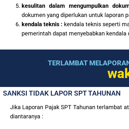
kesulitan dalam mengumpulkan dokum
dokumen yang diperlukan untuk laporan p
kendala teknis :
kendala teknis seperti m
pemerintah dapat menyebabkan kendala d
TERLAMBAT MELAPORAN 
wak
SANKSI TIDAK LAPOR SPT TAHUNAN
Jika Laporan Pajak SPT Tahunan terlambat ata
diantaranya :