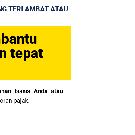
NG TERLAMBAT ATAU
mbantu
n tepat
uhan bisnis Anda atau
oran pajak.