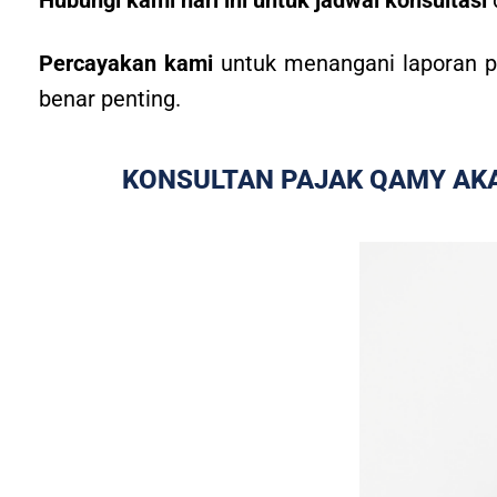
Percayakan kami
untuk menangani laporan pa
benar penting.
KONSULTAN PAJAK QAMY AKA