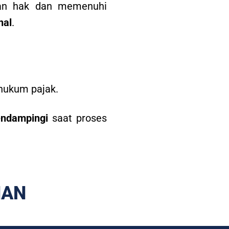
kan hak dan memenuhi
nal
.
 hukum pajak.
endampingi
saat proses
NAN