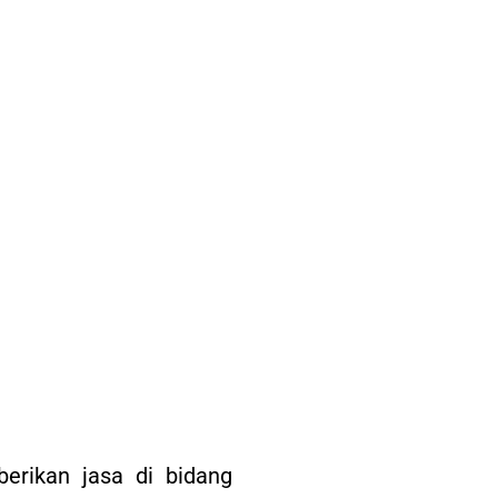
erikan jasa di bidang