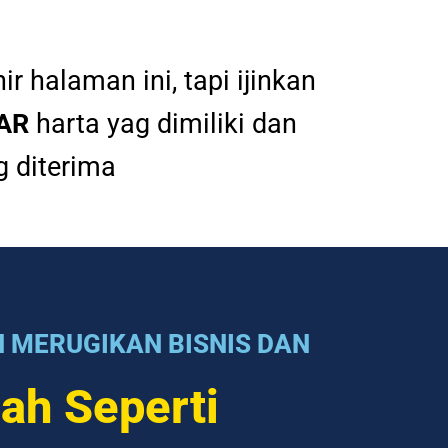
 halaman ini, tapi ijinkan
AR
harta yag dimiliki dan
 diterima
 MERUGIKAN BISNIS DAN
ah Seperti