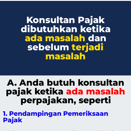
Konsultan Pajak
dibutuhkan ketika
ada masalah
dan
sebelum
terjadi
masalah
A. Anda butuh konsultan
pajak ketika
ada masalah
perpajakan, seperti
1. Pendampingan Pemeriksaan
Pajak