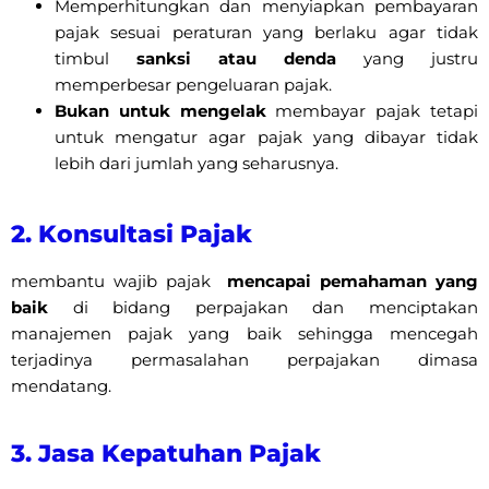
Memperhitungkan dan menyiapkan pembayaran
pajak sesuai peraturan yang berlaku agar tidak
timbul
sanksi atau denda
yang justru
memperbesar pengeluaran pajak.
Bukan untuk mengelak
membayar pajak tetapi
untuk mengatur agar pajak yang dibayar tidak
lebih dari jumlah yang seharusnya.
2. Konsultasi Pajak
membantu wajib pajak
mencapai pemahaman yang
baik
di bidang perpajakan dan menciptakan
manajemen pajak yang baik sehingga mencegah
terjadinya permasalahan perpajakan dimasa
mendatang.
3. Jasa Kepatuhan Pajak