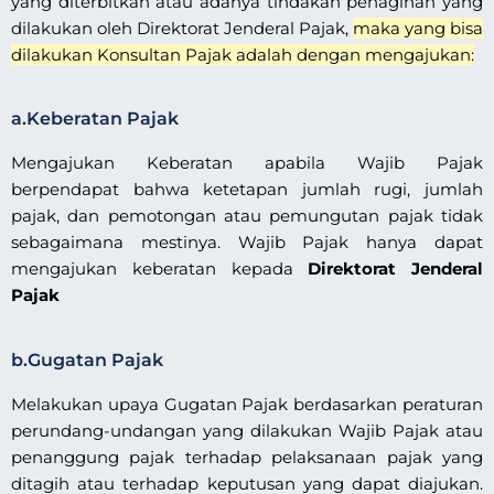
yang diterbitkan atau adanya tindakan penagihan yang
dilakukan oleh Direktorat Jenderal Pajak,
maka yang bisa
dilakukan Konsultan Pajak adalah dengan mengajukan:
a.Keberatan Pajak
Mengajukan Keberatan apabila Wajib Pajak
berpendapat bahwa ketetapan jumlah rugi, jumlah
pajak, dan pemotongan atau pemungutan pajak tidak
sebagaimana mestinya. Wajib Pajak hanya dapat
mengajukan keberatan kepada
Direktorat Jenderal
Pajak
b.Gugatan Pajak
Melakukan upaya Gugatan Pajak berdasarkan peraturan
perundang-undangan yang dilakukan Wajib Pajak atau
penanggung pajak terhadap pelaksanaan pajak yang
ditagih atau terhadap keputusan yang dapat diajukan.