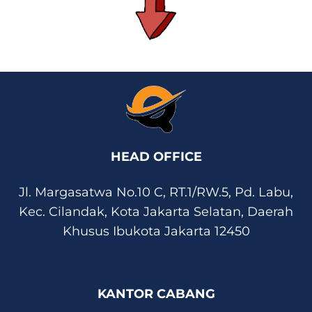
HEAD OFFICE
Jl. Margasatwa No.10 C, RT.1/RW.5, Pd. Labu,
Kec. Cilandak, Kota Jakarta Selatan, Daerah
Khusus Ibukota Jakarta 12450
KANTOR CABANG