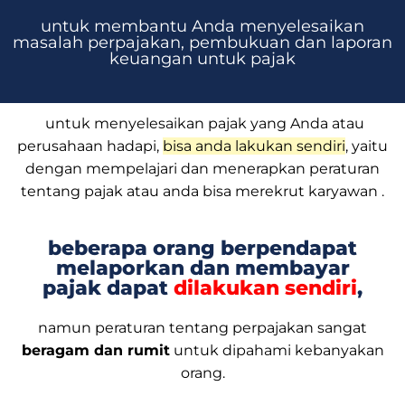
untuk membantu Anda menyelesaikan
masalah perpajakan, pembukuan dan laporan
keuangan untuk pajak
untuk menyelesaikan pajak yang Anda atau
perusahaan hadapi,
bisa anda lakukan sendiri
, yaitu
dengan mempelajari dan menerapkan peraturan
tentang pajak atau
anda bisa merekrut karyawan .
beberapa orang berpendapat
melaporkan dan membayar
pajak dapat
dilakukan sendiri
,
namun peraturan tentang perpajakan sangat
beragam dan rumit
untuk dipahami kebanyakan
orang.