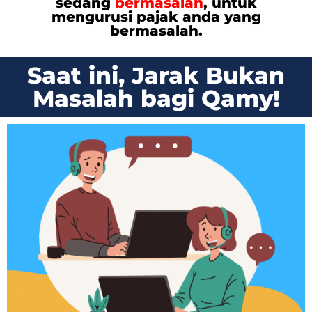
sedang
bermasalah
, untuk
mengurusi pajak anda yang
bermasalah.
Saat ini, Jarak Bukan
Masalah bagi Qamy!