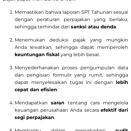
Memastikan bahwa laporan SPT Tahunan sesuai
dengan peraturan perpajakan yang berlaku,
sehingga terhindar dari
sanksi atau denda
.
Menemukan deduksi pajak yang mungkin
Anda lewatkan, sehingga dapat memperoleh
keuntungan fiskal
yang lebih besar.
Menyederhanakan proses pengumpulan data
dan pengisian formulir yang rumit, sehingga
dapat menyelesaikan tugas ini dengan
lebih
cepat dan efisien
.
Mendapatkan
saran
tentang cara mengelola
keuangan perusahaan Anda secara
efektif dari
segi perpajakan
.
Membantu dalam menghadapi
audit