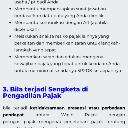
usaha / pribadi Anda
Membantu mempersiapkan surat jawaban
berdasarkan data-data yang Anda dimiliki
Membantu komunikasi dengan AR (apabila
diperlukan)
Melakukan analisa resiko pajak lainnya yang
berkaitan dan memberikan saran untuk langkah-
langkah yang tepat
Memberikan saran dan edukasi mengenai
kewajiban pajak yang tepat untuk keadaan Anda,
untuk meminimalisir adanya SP2DK ke depannya
3. Bila terjadi Sengketa di
Pengadilan Pajak
bila terjadi
ketidaksamaan presepsi atau perbedaan
pendapat
antara Wajib Pajak dengan
petugas pajak mengenai penetapan pajak terutang