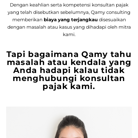
Dengan keahlian serta kompetensi konsultan pajak
yang telah disebutkan sebelumnya, Qamy consulting
memberikan
biaya yang terjangkau
disesuaikan
dengan masalah atau kasus yang dihadapi oleh mitra
kami.
Tapi bagaimana Qamy tahu
masalah atau kendala yang
Anda hadapi kalau tidak
menghubungi konsultan
pajak kami.