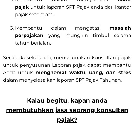
pajak
untuk laporan SPT Pajak anda dari kantor
pajak setempat.
Membantu dalam mengatasi
masalah
perpajakan
yang mungkin timbul selama
tahun berjalan.
Secara keseluruhan, menggunakan konsultan pajak
untuk penyusunan Laporan pajak dapat membantu
Anda untuk
menghemat waktu, uang, dan stres
dalam menyelesaikan laporan SPT Pajak Tahunan.
Kalau begitu, kapan anda
membutuhkan jasa seorang konsultan
pajak?