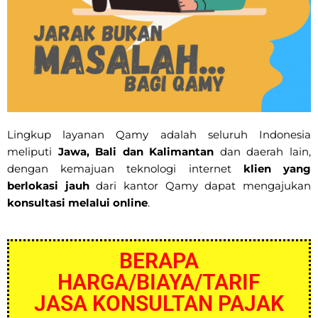
Lingkup layanan Qamy adalah seluruh Indonesia
meliputi
Jawa, Bali dan Kalimantan
dan daerah lain,
dengan kemajuan teknologi internet
klien yang
berlokasi jauh
dari kantor Qamy dapat mengajukan
konsultasi melalui online
.
BERAPA
HARGA/BIAYA/TARIF
JASA KONSULTAN PAJAK