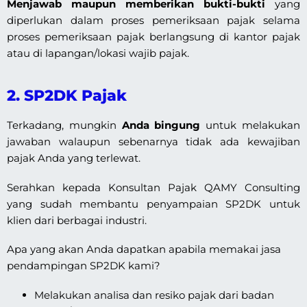
Menjawab maupun memberikan bukti-bukti
yang
diperlukan dalam proses pemeriksaan pajak selama
proses pemeriksaan pajak berlangsung di kantor pajak
atau di lapangan/lokasi wajib pajak.
2. SP2DK Pajak
Terkadang, mungkin
Anda bingung
untuk melakukan
jawaban walaupun sebenarnya tidak ada kewajiban
pajak Anda yang terlewat.
Serahkan kepada Konsultan Pajak QAMY Consulting
yang sudah membantu penyampaian SP2DK untuk
klien dari berbagai industri.
Apa yang akan Anda dapatkan apabila memakai jasa
pendampingan SP2DK kami?
Melakukan analisa dan resiko pajak dari badan