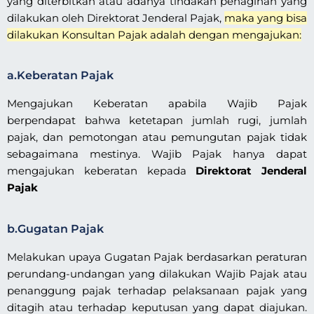
yang diterbitkan atau adanya tindakan penagihan yang
dilakukan oleh Direktorat Jenderal Pajak,
maka yang bisa
dilakukan Konsultan Pajak adalah dengan mengajukan:
a.Keberatan Pajak
Mengajukan Keberatan apabila Wajib Pajak
berpendapat bahwa ketetapan jumlah rugi, jumlah
pajak, dan pemotongan atau pemungutan pajak tidak
sebagaimana mestinya. Wajib Pajak hanya dapat
mengajukan keberatan kepada
Direktorat Jenderal
Pajak
b.Gugatan Pajak
Melakukan upaya Gugatan Pajak berdasarkan peraturan
perundang-undangan yang dilakukan Wajib Pajak atau
penanggung pajak terhadap pelaksanaan pajak yang
ditagih atau terhadap keputusan yang dapat diajukan.