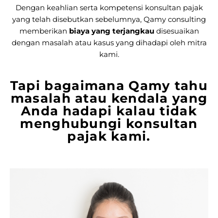
Dengan keahlian serta kompetensi konsultan pajak
yang telah disebutkan sebelumnya, Qamy consulting
memberikan
biaya yang terjangkau
disesuaikan
dengan masalah atau kasus yang dihadapi oleh mitra
kami.
Tapi bagaimana Qamy tahu
masalah atau kendala yang
Anda hadapi kalau tidak
menghubungi konsultan
pajak kami.