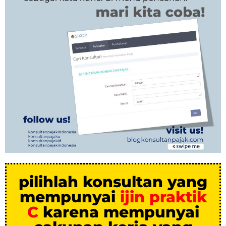
pilihlah konsultan yang
mempunyai
ijin praktik
C
karena mempunyai