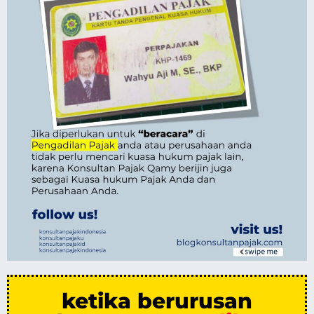
ketika berurusan