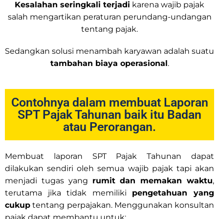
Kesalahan seringkali terjadi
karena wajib pajak
salah mengartikan peraturan perundang-undangan
tentang pajak.
Sedangkan solusi menambah karyawan adalah suatu
tambahan biaya operasional
.
Contohnya dalam membuat Laporan
SPT Pajak Tahunan baik itu Badan
atau Perorangan.
Membuat laporan SPT Pajak Tahunan dapat
dilakukan sendiri oleh semua wajib pajak tapi akan
menjadi tugas yang
rumit dan memakan waktu
,
terutama jika tidak memiliki
pengetahuan yang
cukup
tentang perpajakan. Menggunakan konsultan
pajak dapat membantu untuk: