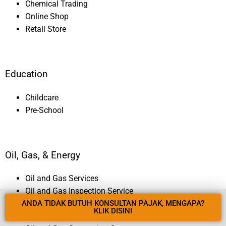
Chemical Trading
Online Shop
Retail Store
Education
Childcare
Pre-School
Oil, Gas, & Energy
Oil and Gas Services
Oil and Gas Inspection Service
ANDA TIDAK BUTUH KONSULTAN PAJAK, MENGAPA?
Oil and Gas Contractor
KLIK DISINI
Hydro Power Plant