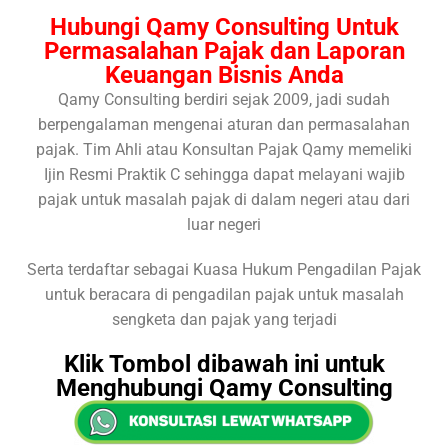
Hubungi Qamy Consulting Untuk
Permasalahan Pajak dan Laporan
Keuangan Bisnis Anda
Qamy Consulting berdiri sejak 2009, jadi sudah
berpengalaman mengenai aturan dan permasalahan
pajak. Tim Ahli atau Konsultan Pajak Qamy memeliki
Ijin Resmi Praktik C sehingga dapat melayani wajib
pajak untuk masalah pajak di dalam negeri atau dari
luar negeri
Serta terdaftar sebagai Kuasa Hukum Pengadilan Pajak
untuk beracara di pengadilan pajak untuk masalah
sengketa dan pajak yang terjadi
Klik Tombol dibawah ini untuk
Menghubungi Qamy Consulting