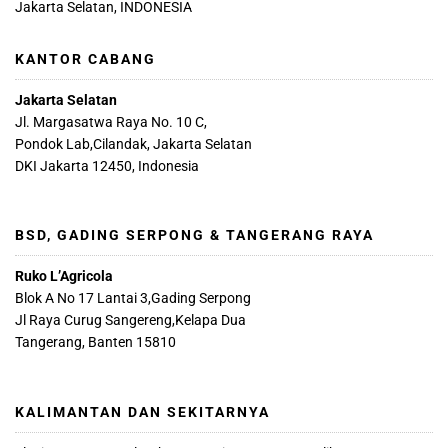
Jakarta Selatan, INDONESIA
KANTOR CABANG
Jakarta Selatan
Jl. Margasatwa Raya No. 10 C,
Pondok Lab,Cilandak, Jakarta Selatan
DKI Jakarta 12450, Indonesia
BSD, GADING SERPONG & TANGERANG RAYA
Ruko L’Agricola
Blok A No 17 Lantai 3,Gading Serpong
Jl Raya Curug Sangereng,Kelapa Dua
Tangerang, Banten 15810
KALIMANTAN DAN SEKITARNYA