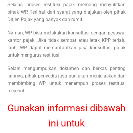
Sekilas, proses restitusi pajak memang menyulitkan
pihak WP. Terlihat dari syarat yang diajukan oleh pihak
Ditjen Pajak yang banyak dan rumit.
Namun, WP bisa melakukan konsultasi dengan pegawai
kantor pajak. Jika tidak sempat atau letak KPP terlalu
jauh, WP dapat memanfaatkan jasa konsultasi pajak
untuk mengurus restitusi.
Selain mengumpulkan dokumen dan berkas penting
lainnya, pihak penyedia jasa pun akan menjelaskan dan
membimbing WP untuk menempuh proses restitusi
tersebut.
Gunakan informasi dibawah
ini untuk