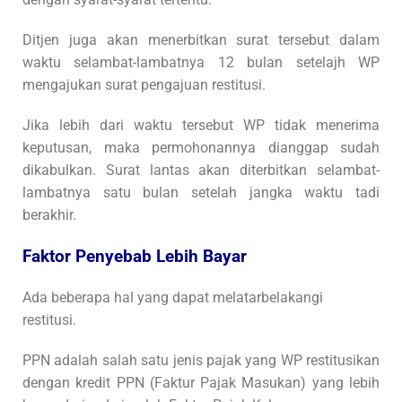
Ditjen juga akan menerbitkan surat tersebut dalam
waktu selambat-lambatnya 12 bulan setelajh WP
mengajukan surat pengajuan restitusi.
Jika lebih dari waktu tersebut WP tidak menerima
keputusan, maka permohonannya dianggap sudah
dikabulkan. Surat lantas akan diterbitkan selambat-
lambatnya satu bulan setelah jangka waktu tadi
berakhir.
Faktor Penyebab Lebih Bayar
Ada beberapa hal yang dapat melatarbelakangi
restitusi.
PPN adalah salah satu jenis pajak yang WP restitusikan
dengan kredit PPN (Faktur Pajak Masukan) yang lebih