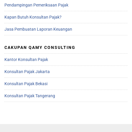
Pendampingan Pemeriksaan Pajak
Kapan Butuh Konsultan Pajak?
Jasa Pembuatan Laporan Keuangan
CAKUPAN QAMY CONSULTING
Kantor Konsultan Pajak
Konsultan Pajak Jakarta
Konsultan Pajak Bekasi
Konsultan Pajak Tangerang