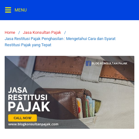
MENU
Home
Jasa Konsultan Pajak
Jasa Restitusi Pajak Penghasilan : Mengetahui Cara dan Syarat
Restitusi Pajak yang Tepat