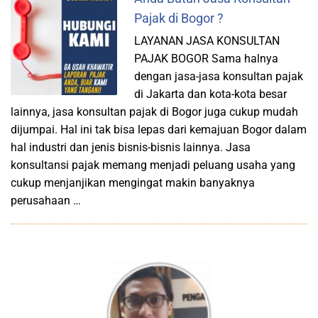
Pajak di Bogor ?
LAYANAN JASA KONSULTAN
PAJAK BOGOR Sama halnya
dengan jasa-jasa konsultan pajak
di Jakarta dan kota-kota besar
lainnya, jasa konsultan pajak di Bogor juga cukup mudah
dijumpai. Hal ini tak bisa lepas dari kemajuan Bogor dalam
hal industri dan jenis bisnis-bisnis lainnya. Jasa
konsultansi pajak memang menjadi peluang usaha yang
cukup menjanjikan mengingat makin banyaknya
perusahaan …