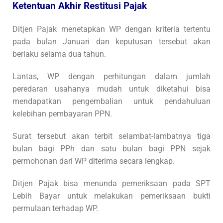
Ketentuan Akhir Restitusi Pajak
Ditjen Pajak menetapkan WP dengan kriteria tertentu
pada bulan Januari dan keputusan tersebut akan
berlaku selama dua tahun.
Lantas, WP dengan perhitungan dalam jumlah
peredaran usahanya mudah untuk diketahui bisa
mendapatkan pengembalian untuk pendahuluan
kelebihan pembayaran PPN.
Surat tersebut akan terbit selambat-lambatnya tiga
bulan bagi PPh dan satu bulan bagi PPN sejak
permohonan dari WP diterima secara lengkap.
Ditjen Pajak bisa menunda pemeriksaan pada SPT
Lebih Bayar untuk melakukan pemeriksaan bukti
permulaan terhadap WP.