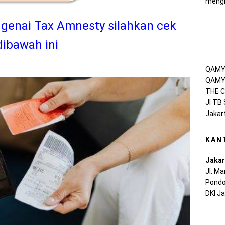
mengh
genai Tax Amnesty silahkan cek
 dibawah ini
QAMY 
QAMY 
THE C
Jl TB
Jakar
KAN
Jakar
Jl. M
Pondo
DKI J