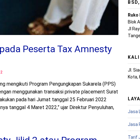
BSD
Ruko 
Blok 
Jl Ra
Tange
pada Peserta Tax Amnesty
KAL
Jl. S
22
Kota,
yang mengikuti Program Pengungkapan Sukarela (PPS)
i dengan menggunakan transaksi private placement Surat
LAY
lakukan pada hari Jumat tanggal 25 Februari 2022
ya tanggal 4 Maret 2022,” ujar Direktur Penyuluhan,
Jasa 
Jasa 
Tarif