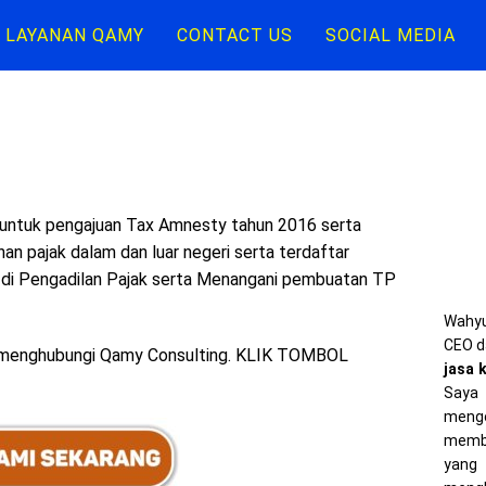
LAYANAN QAMY
CONTACT US
SOCIAL MEDIA
untuk pengajuan Tax Amnesty tahun 2016 serta
nan pajak dalam dan luar negeri serta terdaftar
 di Pengadilan Pajak serta Menangani pembuatan TP
Wahyu
CEO d
n menghubungi Qamy Consulting. KLIK TOMBOL
jasa 
Saya 
meng
memba
yang 