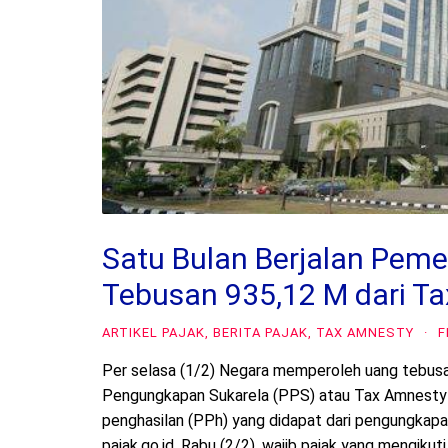
Satu Bulan Berjalan Peme
Tebusan 935,12 M dari T
ARTIKEL PAJAK
,
BERITA PAJAK
,
TAX AMNESTY
·
F
Per selasa (1/2) Negara memperoleh uang tebusa
Pengungkapan Sukarela (PPS) atau Tax Amnesty Jil
penghasilan (PPh) yang didapat dari pengungkapan 
pajak.go.id, Rabu (2/2), wajib pajak yang mengikuti