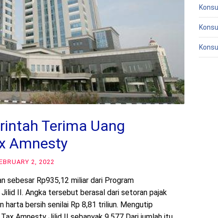
Konsu
Konsu
Konsu
rintah Terima Uang
ax Amnesty
EBRUARY 2, 2022
n sebesar Rp935,12 miliar dari Program
id II. Angka tersebut berasal dari setoran pajak
harta bersih senilai Rp 8,81 triliun. Mengutip
 Tax Amnesty Jilid II sebanyak 9.577 Dari jumlah itu, …