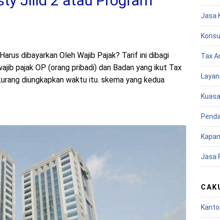
sty Jilid 2 atau Program
Jasa 
Konsu
Harus dibayarkan Oleh Wajib Pajak? Tarif ini dibagi
Tax A
jib pajak OP (orang pribadi) dan Badan yang ikut Tax
Layan
urang diungkapkan waktu itu. skema yang kedua
Kuasa
Penda
Kapan
Jasa 
CAK
Kanto