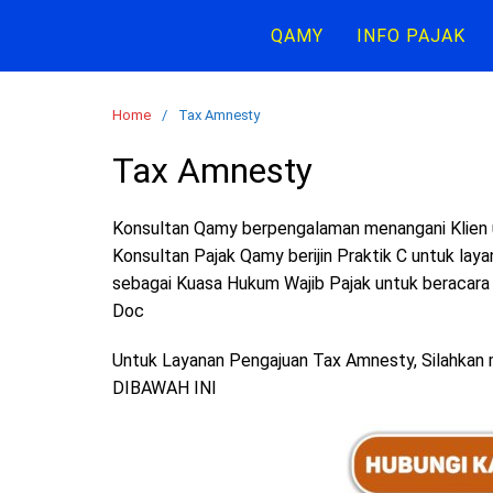
Skip
QAMY
INFO PAJAK
to
content
Home
Tax Amnesty
Tax Amnesty
Konsultan Qamy berpengalaman menangani Klien 
Konsultan Pajak Qamy berijin Praktik C untuk laya
sebagai Kuasa Hukum Wajib Pajak untuk beracara
Doc
Untuk Layanan Pengajuan Tax Amnesty, Silahka
DIBAWAH INI