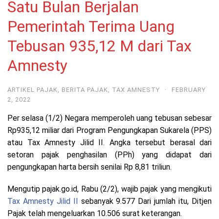
Satu Bulan Berjalan
Pemerintah Terima Uang
Tebusan 935,12 M dari Tax
Amnesty
ARTIKEL PAJAK
,
BERITA PAJAK
,
TAX AMNESTY
·
FEBRUARY
2, 2022
Per selasa (1/2) Negara memperoleh uang tebusan sebesar
Rp935,12 miliar dari Program Pengungkapan Sukarela (PPS)
atau Tax Amnesty Jilid II. Angka tersebut berasal dari
setoran pajak penghasilan (PPh) yang didapat dari
pengungkapan harta bersih senilai Rp 8,81 triliun.
Mengutip pajak.go.id, Rabu (2/2), wajib pajak yang mengikuti
Tax Amnesty Jilid II
sebanyak 9.577 Dari jumlah itu, Ditjen
Pajak telah mengeluarkan 10.506 surat keterangan.