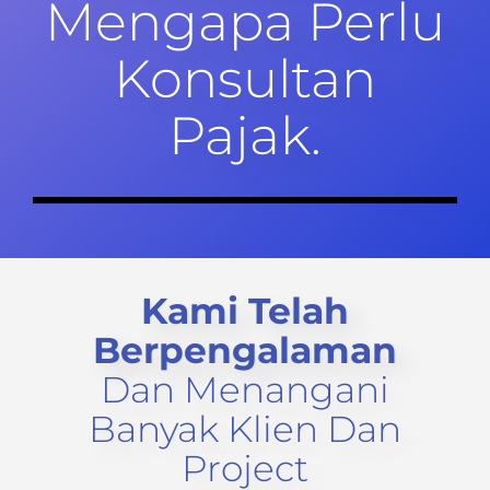
Mengapa Perlu
Konsultan
Pajak.
Kami Telah
Berpengalaman
Dan Menangani
Banyak Klien Dan
Project