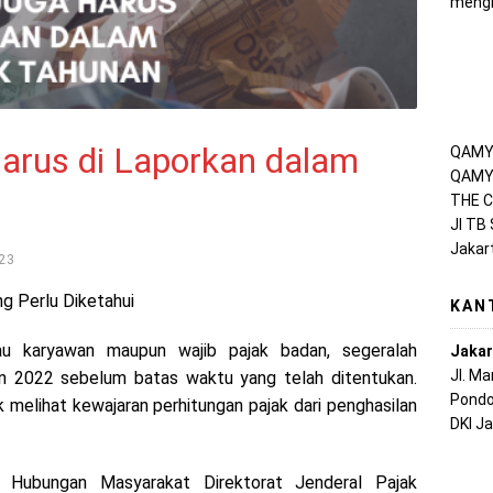
mengh
rus di Laporkan dalam
QAMY 
QAMY 
THE C
Jl TB
Jakar
23
ng Perlu Diketahui
KAN
u karyawan maupun wajib pajak badan, segeralah
Jakar
Jl. M
n 2022 sebelum batas waktu yang telah ditentukan.
Pondo
 melihat kewajaran perhitungan pajak dari penghasilan
DKI J
n Hubungan Masyarakat Direktorat Jenderal Pajak