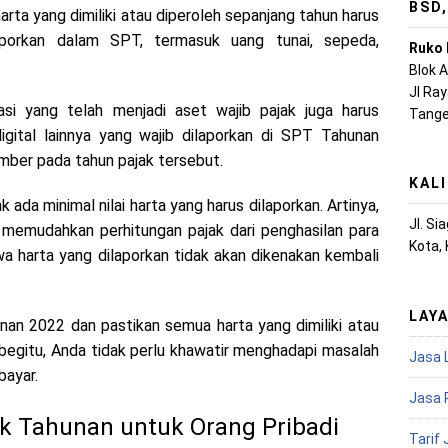
BSD
rta yang dimiliki atau diperoleh sepanjang tahun harus
laporkan dalam SPT, termasuk uang tunai, sepeda,
Ruko 
Blok 
Jl Ra
si yang telah menjadi aset wajib pajak juga harus
Tange
gital lainnya yang wajib dilaporkan di SPT Tahunan
mber pada tahun pajak tersebut.
KAL
ada minimal nilai harta yang harus dilaporkan. Artinya,
Jl. S
k memudahkan perhitungan pajak dari penghasilan para
Kota,
a harta yang dilaporkan tidak akan dikenakan kembali
LAY
nan 2022 dan pastikan semua harta yang dimiliki atau
 begitu, Anda tidak perlu khawatir menghadapi masalah
Jasa 
bayar.
Jasa 
ak Tahunan untuk Orang Pribadi
Tarif