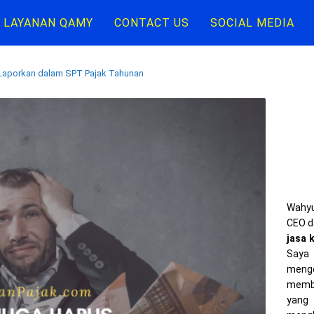
LAYANAN QAMY
CONTACT US
SOCIAL MEDIA
Laporkan dalam SPT Pajak Tahunan
Wahyu
CEO d
jasa 
Saya 
meng
memba
yang 