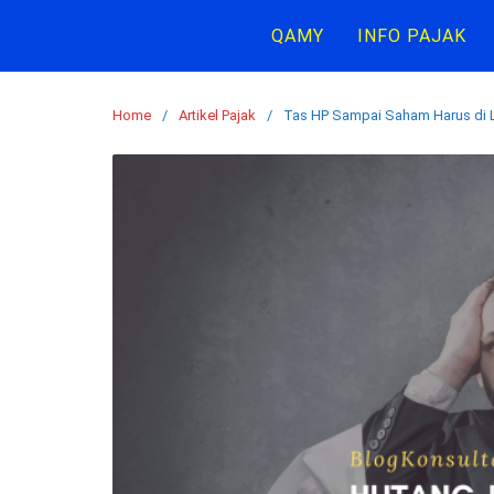
Skip
QAMY
INFO PAJAK
to
content
Home
Artikel Pajak
Tas HP Sampai Saham Harus di 