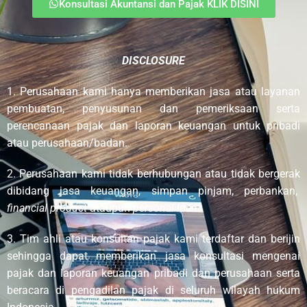
Konsultasi Akuntansi dan Pajak KLIK DISINI
DISCLOSURE
1. Perusahaan kami hanya memberikan jasa atau layanan
pembuatan, penyusunan dan pemeriksaan serta
perencanaan pajak dan laporan keuangan untuk pribadi
atau perusahaan/badan.
2. Perusahaan kami tidak berhubungan atau tidak bergerak
dibidang jasa keuangan, simpan pinjam, perbankan,
financial product
ataupun
personal loan.
3. Tim ahli atau konsultan pajak kami terdaftar dan berijin
sehingga dapat memberikan jasa konsultasi mengenai
pajak dan laporan keuangan pribadi dan perusahaan serta
beracara di pengadilan pajak di seluruh wilayah hukum