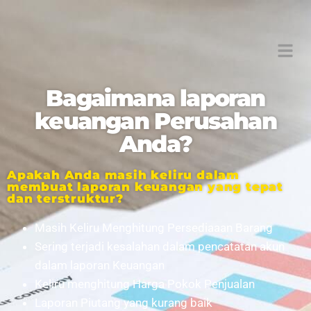
Bagaimana laporan
keuangan Perusahan
Anda?
Apakah Anda masih keliru dalam
membuat laporan keuangan yang tepat
dan terstruktur?
Masih Keliru Menghitung Persediaaan Barang
Sering terjadi kesalahan dalam pencatatan akun
dalam laporan Keuangan
Keliru menghitung Harga Pokok Penjualan
Laporan Piutang yang kurang baik