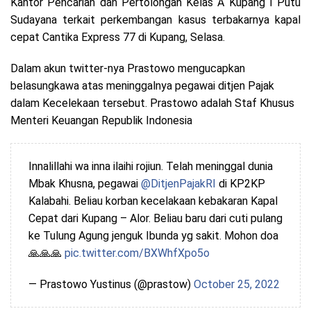
Kantor Pencarian dan Pertolongan Kelas A Kupang I Putu
Sudayana terkait perkembangan kasus terbakarnya kapal
cepat Cantika Express 77 di Kupang, Selasa.
Dalam akun twitter-nya Prastowo mengucapkan
belasungkawa atas meninggalnya pegawai ditjen Pajak
dalam Kecelekaan tersebut. Prastowo adalah Staf Khusus
Menteri Keuangan Republik Indonesia
Innalillahi wa inna ilaihi rojiun. Telah meninggal dunia
Mbak Khusna, pegawai
@DitjenPajakRI
di KP2KP
Kalabahi. Beliau korban kecelakaan kebakaran Kapal
Cepat dari Kupang – Alor. Beliau baru dari cuti pulang
ke Tulung Agung jenguk Ibunda yg sakit. Mohon doa
🙏🙏🙏
pic.twitter.com/BXWhfXpo5o
— Prastowo Yustinus (@prastow)
October 25, 2022