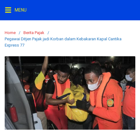
Skip
MENU
to
content
Home
Berita Pajak
Pegawai Ditjen Pajak jadi Korban dalam Kebakaran Kapal Cantika
Express 77