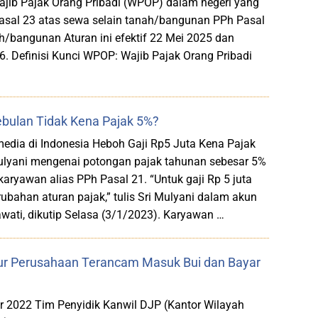
ib Pajak Orang Pribadi (WPOP) dalam negeri yang
sal 23 atas sewa selain tanah/bangunan PPh Pasal
h/bangunan Aturan ini efektif 22 Mei 2025 dan
 Definisi Kunci WPOP: Wajib Pajak Orang Pribadi
Sebulan Tidak Kena Pajak 5%?
media di Indonesia Heboh Gaji Rp5 Juta Kena Pajak
 Mulyani mengenai potongan pajak tahunan sebesar 5%
karyawan alias PPh Pasal 21. “Untuk gaji Rp 5 juta
rubahan aturan pajak,” tulis Sri Mulyani dalam akun
ati, dikutip Selasa (3/1/2023). Karyawan …
tur Perusahaan Terancam Masuk Bui dan Bayar
 2022 Tim Penyidik Kanwil DJP (Kantor Wilayah