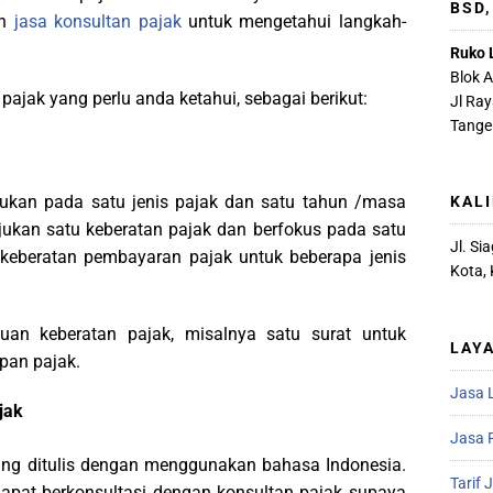
BSD
an
jasa konsultan pajak
untuk mengetahui langkah-
Ruko 
Blok 
ajak yang perlu anda ketahui, sebagai berikut:
Jl Ra
Tange
ukan pada satu jenis pajak dan satu tahun /masa
KAL
jukan satu keberatan pajak dan berfokus pada satu
Jl. S
 keberatan pembayaran pajak untuk beberapa jenis
Kota,
an keberatan pajak, misalnya satu surat untuk
LAY
apan pajak.
Jasa 
jak
Jasa R
ang ditulis dengan menggunakan bahasa Indonesia.
Tarif 
apat berkonsultasi dengan konsultan pajak supaya