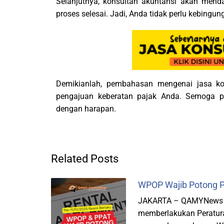
Selanjutnya, konsultan akuntansi akan mend
proses selesai. Jadi, Anda tidak perlu kebingung
Demikianlah, pembahasan mengenai jasa ko
pengajuan keberatan pajak Anda. Semoga p
dengan harapan.
Related Posts
WPOP Wajib Potong P
JAKARTA – QAMYNews Di
memberlakukan Peratura