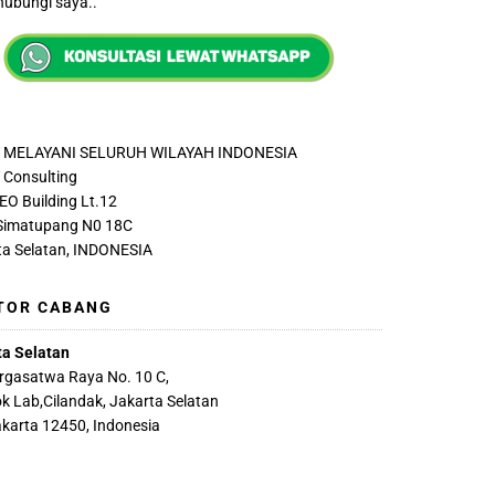
ubungi saya..
 MELAYANI SELURUH WILAYAH INDONESIA
Consulting
EO Building Lt.12
 Simatupang N0 18C
ta Selatan, INDONESIA
TOR CABANG
ta Selatan
argasatwa Raya No. 10 C,
k Lab,Cilandak, Jakarta Selatan
akarta 12450, Indonesia