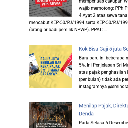
memperluas cakupan Waj
wajib memotong: PPh Pa
4 Ayat 2 atas sewa tana
mencabut KEP-50/PJ/1994 serta KEP-50/PJ/1996.
(orang pribadi pemilik NPWP). PPAT: …
Kok Bisa Gaji 5 juta 
Baru baru ini beberapa 
5%, Ini Penjelasan Sri
atas pajak penghasilan 
(per bulan) tidak ada pe
instagramnya @smindraw
Menilap Pajak, Direk
Denda
Pada Selasa 6 Desember