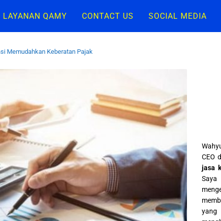
LAYANAN QAMY
CONTACT US
SOCIAL MEDIA
nsi Memudahkan Keberatan Pajak
Wahyu
CEO d
jasa 
Saya 
meng
memba
yang 