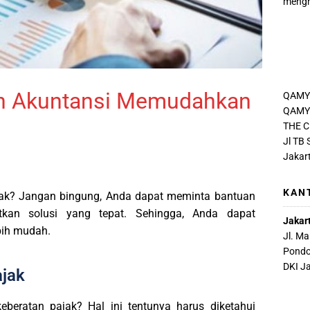
mengh
an Akuntansi Memudahkan
QAMY
QAMY 
THE C
Jl TB
Jakar
KAN
jak? Jangan bingung, Anda dapat meminta bantuan
an solusi yang tepat. Sehingga, Anda dapat
Jakar
bih mudah.
Jl. M
Pondo
DKI J
ajak
eratan pajak? Hal ini tentunya harus diketahui