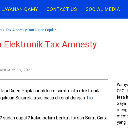
LAYANAN QAMY
CONTACT US
SOCIAL MEDIA
nik Tax Amnesty Dari Dirjen Pajak?
a Elektronik Tax Amnesty
ANUARY 19, 2022
Wahyu
tapi Dirjen Pajak sudah kirim surat cinta elektronik
CEO d
jasa 
gakuan Sukarela atau biasa dikenal dengan
Tax
Saya 
meng
memba
? sudah dapat? kalau belum berikut Isi dari Surat Cinta
yang 