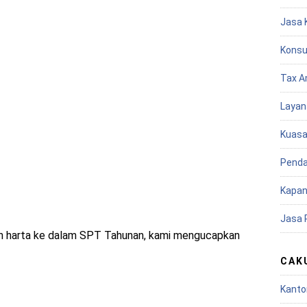
Jasa 
Konsu
Tax A
Layan
Kuasa
Penda
Kapan
Jasa 
h harta ke dalam SPT Tahunan, kami mengucapkan
CAK
Kanto