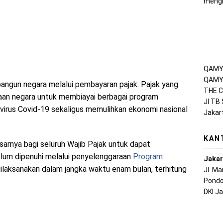
mengh
QAMY 
QAMY 
angun negara melalui pembayaran pajak. Pajak yang
THE C
an negara untuk membiayai berbagai program
Jl TB
irus Covid-19 sekaligus memulihkan ekonomi nasional
Jakar
KAN
rnya bagi seluruh Wajib Pajak untuk dapat
lum dipenuhi melalui penyelenggaraan
Program
Jakar
 dilaksanakan dalam jangka waktu enam bulan, terhitung
Jl. M
Pondo
DKI J