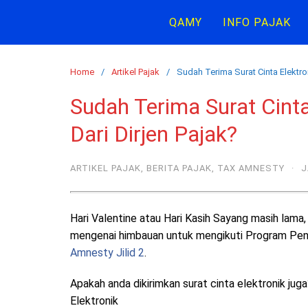
Skip
QAMY
INFO PAJAK
to
content
Home
Artikel Pajak
Sudah Terima Surat Cinta Elektro
Sudah Terima Surat Cint
Dari Dirjen Pajak?
ARTIKEL PAJAK
,
BERITA PAJAK
,
TAX AMNESTY
·
J
Hari Valentine atau Hari Kasih Sayang masih lama, 
mengenai himbauan untuk mengikuti Program Pen
Amnesty Jilid 2
.
Apakah anda dikirimkan surat cinta elektronik juga
Elektronik