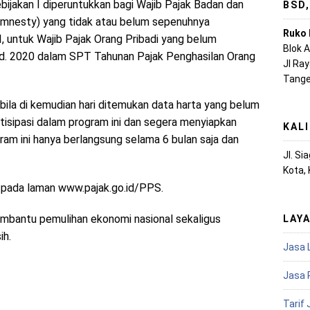
jakan I diperuntukkan bagi Wajib Pajak Badan dan
BSD
Amnesty) yang tidak atau belum sepenuhnya
Ruko 
, untuk Wajib Pajak Orang Pribadi yang belum
Blok 
.d. 2020 dalam SPT Tahunan Pajak Penghasilan Orang
Jl Ra
Tange
bila di kemudian hari ditemukan data harta yang belum
tisipasi dalam program ini dan segera menyiapkan
KAL
am ini hanya berlangsung selama 6 bulan saja dan
Jl. S
Kota,
t pada laman www.pajak.go.id/PPS.
embantu pemulihan ekonomi nasional sekaligus
LAY
ih.
Jasa 
Jasa 
Tarif