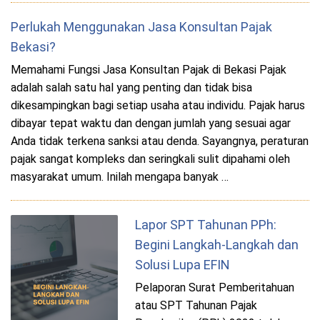
Perlukah Menggunakan Jasa Konsultan Pajak
Bekasi?
Memahami Fungsi Jasa Konsultan Pajak di Bekasi Pajak
adalah salah satu hal yang penting dan tidak bisa
dikesampingkan bagi setiap usaha atau individu. Pajak harus
dibayar tepat waktu dan dengan jumlah yang sesuai agar
Anda tidak terkena sanksi atau denda. Sayangnya, peraturan
pajak sangat kompleks dan seringkali sulit dipahami oleh
masyarakat umum. Inilah mengapa banyak …
Lapor SPT Tahunan PPh:
Begini Langkah-Langkah dan
Solusi Lupa EFIN
Pelaporan Surat Pemberitahuan
atau SPT Tahunan Pajak