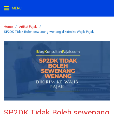
Skip
MENU
to
content
Home
Artikel Pajak
SP2DK Tidak Boleh sewenang wenang dikirim ke Wajib Pajak
SP2DK Tidak Boleh sewenang