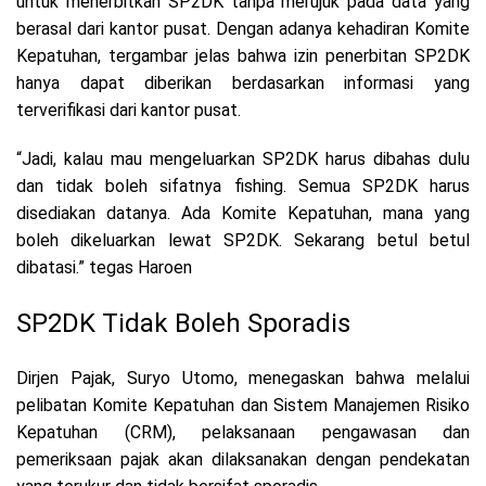
untuk menerbitkan SP2DK tanpa merujuk pada data yang
berasal dari kantor pusat. Dengan adanya kehadiran Komite
Kepatuhan, tergambar jelas bahwa izin penerbitan SP2DK
hanya dapat diberikan berdasarkan informasi yang
terverifikasi dari kantor pusat.
“Jadi, kalau mau mengeluarkan SP2DK harus dibahas dulu
dan tidak boleh sifatnya fishing. Semua SP2DK harus
disediakan datanya. Ada Komite Kepatuhan, mana yang
boleh dikeluarkan lewat SP2DK. Sekarang betul betul
dibatasi.” tegas Haroen
SP2DK Tidak Boleh Sporadis
Dirjen Pajak, Suryo Utomo, menegaskan bahwa melalui
pelibatan Komite Kepatuhan dan Sistem Manajemen Risiko
Kepatuhan (CRM), pelaksanaan pengawasan dan
pemeriksaan pajak akan dilaksanakan dengan pendekatan