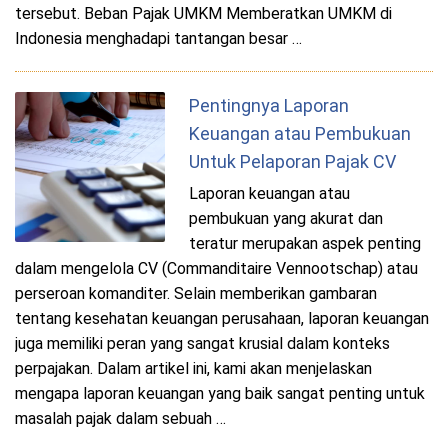
tersebut. Beban Pajak UMKM Memberatkan UMKM di
Indonesia menghadapi tantangan besar …
Pentingnya Laporan
Keuangan atau Pembukuan
Untuk Pelaporan Pajak CV
Laporan keuangan atau
pembukuan yang akurat dan
teratur merupakan aspek penting
dalam mengelola CV (Commanditaire Vennootschap) atau
perseroan komanditer. Selain memberikan gambaran
tentang kesehatan keuangan perusahaan, laporan keuangan
juga memiliki peran yang sangat krusial dalam konteks
perpajakan. Dalam artikel ini, kami akan menjelaskan
mengapa laporan keuangan yang baik sangat penting untuk
masalah pajak dalam sebuah …