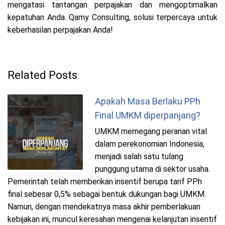
mengatasi tantangan perpajakan dan mengoptimalkan
kepatuhan Anda. Qamy Consulting, solusi terpercaya untuk
keberhasilan perpajakan Anda!
Related Posts
Apakah Masa Berlaku PPh
Final UMKM diperpanjang?
UMKM memegang peranan vital
dalam perekonomian Indonesia,
menjadi salah satu tulang
punggung utama di sektor usaha.
Pemerintah telah memberikan insentif berupa tarif PPh
final sebesar 0,5% sebagai bentuk dukungan bagi UMKM.
Namun, dengan mendekatnya masa akhir pemberlakuan
kebijakan ini, muncul keresahan mengenai kelanjutan insentif