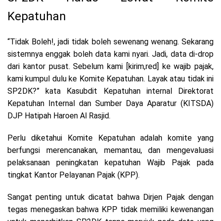
Kepatuhan
“Tidak Boleh!, jadi tidak boleh sewenang wenang. Sekarang
sistemnya enggak boleh data kami nyari. Jadi, data di-drop
dari kantor pusat. Sebelum kami [kirim,red] ke wajib pajak,
kami kumpul dulu ke Komite Kepatuhan. Layak atau tidak ini
SP2DK?” kata Kasubdit Kepatuhan internal Direktorat
Kepatuhan Internal dan Sumber Daya Aparatur (KITSDA)
DJP Hatipah Haroen Al Rasjid.
Perlu diketahui Komite Kepatuhan adalah komite yang
berfungsi merencanakan, memantau, dan mengevaluasi
pelaksanaan peningkatan kepatuhan Wajib Pajak pada
tingkat Kantor Pelayanan Pajak (KPP).
Sangat penting untuk dicatat bahwa Dirjen Pajak dengan
tegas menegaskan bahwa KPP tidak memiliki kewenangan