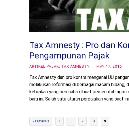
Tax Amnesty : Pro dan K
Pengampunan Pajak
ARTIKEL PAJAK
,
TAX AMNESTY
·
MAY 17, 2016
Tax Amnesty dan pro kontra mengenai UU pengamp
melakukan reformasi di berbagai macam bidang, da
kebijakan yang berusaha dibuat pemerintah agar
baru ini. Salah satu aturan perpajakan yang saat i
« Previous
1
…
7
8
9