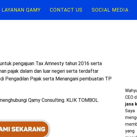
LAYANAN QAMY
CONTACT US
SOCIAL MEDIA
untuk pengajuan Tax Amnesty tahun 2016 serta
nan pajak dalam dan luar negeri serta terdaftar
 di Pengadilan Pajak serta Menangani pembuatan TP
Wahyu
CEO d
n menghubungi Qamy Consulting. KLIK TOMBOL
jasa 
Saya 
meng
memba
yang 