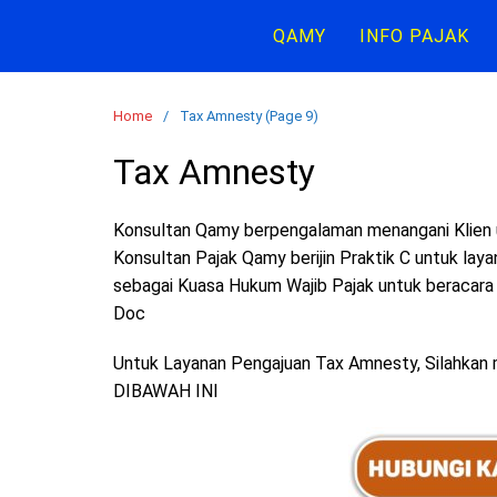
Skip
QAMY
INFO PAJAK
to
content
Home
Tax Amnesty (Page 9)
Tax Amnesty
Konsultan Qamy berpengalaman menangani Klien 
Konsultan Pajak Qamy berijin Praktik C untuk laya
sebagai Kuasa Hukum Wajib Pajak untuk beracara
Doc
Untuk Layanan Pengajuan Tax Amnesty, Silahka
DIBAWAH INI