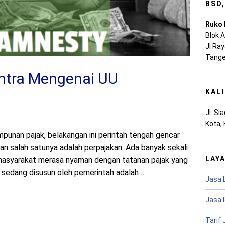
BSD
Ruko 
Blok 
Jl Ra
Tange
ontra Mengenai UU
KAL
Jl. S
Kota,
unan pajak, belakangan ini perintah tengah gencar
n salah satunya adalah perpajakan. Ada banyak sekali
LAY
 masyarakat merasa nyaman dengan tatanan pajak yang
ni sedang disusun oleh pemerintah adalah …
Jasa 
Jasa 
Tarif