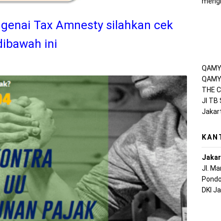
mengh
genai Tax Amnesty silahkan cek
 dibawah ini
QAMY 
QAMY 
THE C
Jl TB
Jakar
KAN
Jakar
Jl. M
Pondo
DKI J