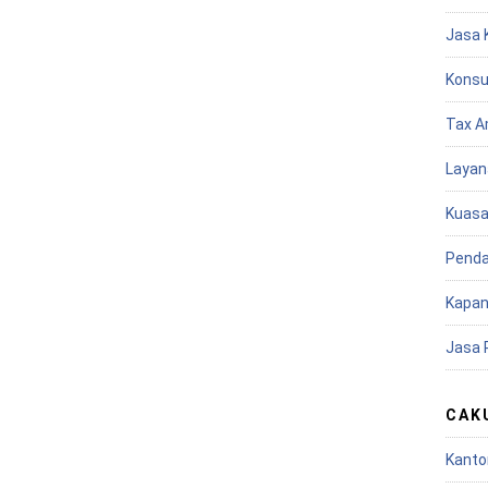
Jasa 
Konsu
Tax A
Layan
Kuasa
Penda
Kapan
Jasa 
CAK
Kanto