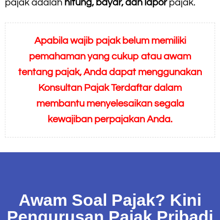
pajak adalah
hitung, bayar, dan lapor
pajak.
Apabila wajib pajak belum memiliki
pemahaman yang cukup atau awam
tentang pajak, Anda dapat menggunakan
Konsultan Pajak Terdaftar dalam
membantu menyelesaikan segala
kewajiban perpajakan Anda.
Awam Soal Pajak? Kini
Pengurusan Pajak Pribadi