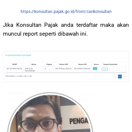
https://konsultan.pajak.go.id/front/carikonsultan
Jika Konsultan Pajak anda terdaftar maka akan
muncul report seperti dibawah ini.