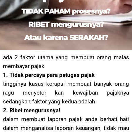
TIDAK PAHAM prosesnya?
RIBET mengurusnya?
Atau karena SERAKAH?
ada 2 faktor utama yang membuat orang malas
membayar pajak
1. Tidak percaya para petugas pajak
tingginya kasus korupsi membuat banyak orang
ragu menyetor kan kewajiban pajaknya
sedangkan faktor yang kedua adalah
2. Ribet mengurusnya!
dalam membuat laporan pajak anda berhati hati
dalam menganalisa laporan keuangan, tidak mau