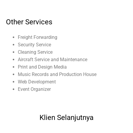
Other Services
Freight Forwarding
Security Service
Cleaning Service
Aircraft Service and Maintenance
Print and Design Media
Music Records and Production House
Web Development
Event Organizer
Klien Selanjutnya