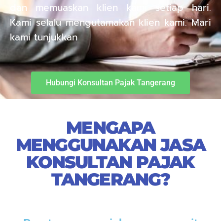
dan memuaskan klien kami setiap hari.
Kami selalu mengutamakan klien kami. Mari
kami tunjukkan
Hubungi Konsultan Pajak Tangerang
MENGAPA
MENGGUNAKAN JASA
KONSULTAN PAJAK
TANGERANG?