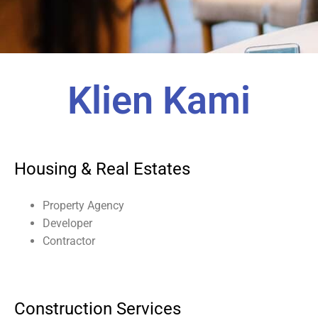
Klien Kami
Housing & Real Estates
Property Agency
Developer
Contractor
Construction Services