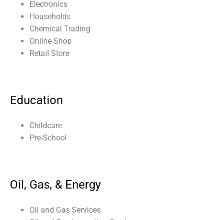
Electronics
Households
Chemical Trading
Online Shop
Retail Store
Education
Childcare
Pre-School
Oil, Gas, & Energy
Oil and Gas Services