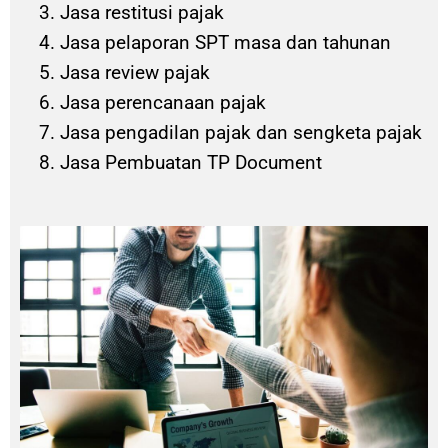
Jasa restitusi pajak
Jasa pelaporan SPT masa dan tahunan
Jasa review pajak
Jasa perencanaan pajak
Jasa pengadilan pajak dan sengketa pajak
Jasa Pembuatan TP Document