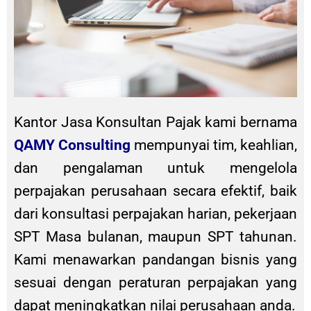
Kantor Jasa Konsultan Pajak kami bernama
QAMY Consulting
mempunyai tim, keahlian,
dan pengalaman untuk mengelola
perpajakan perusahaan secara efektif, baik
dari konsultasi perpajakan harian, pekerjaan
SPT Masa bulanan, maupun SPT tahunan.
Kami menawarkan pandangan bisnis yang
sesuai dengan peraturan perpajakan yang
dapat meningkatkan nilai perusahaan anda.