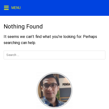
Skip
MENU
to
content
Nothing Found
It seems we can’t find what you’re looking for. Perhaps
searching can help.
Search
for: