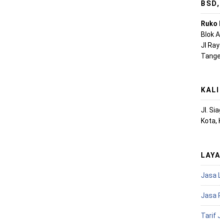
BSD
Ruko 
Blok 
Jl Ra
Tange
KAL
Jl. S
Kota,
LAY
Jasa 
Jasa 
Tarif