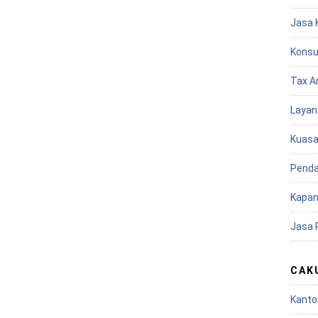
Jasa 
Konsu
Tax A
Layan
Kuasa
Penda
Kapan
Jasa 
CAK
Kanto