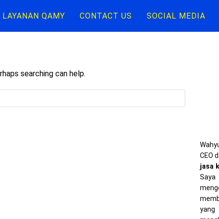
LAYANAN QAMY
CONTACT US
SOCIAL MEDIA
erhaps searching can help.
Wahyu
CEO d
jasa 
Saya 
meng
memba
yang 