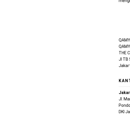
mengh
QAMY 
QAMY 
THE C
Jl TB
Jakar
KAN
Jakar
Jl. M
Pondo
DKI J