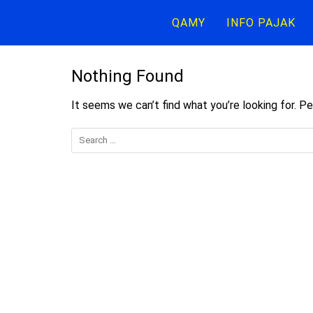
Skip
QAMY
INFO PAJAK
to
content
Nothing Found
It seems we can’t find what you’re looking for. P
Search
for: