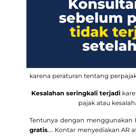
Konsulta
sebelum p
tidak te
setela
karena peraturan tentang perpaj
Kesalahan seringkali terjadi
kare
pajak atau kesal
Tentunya dengan menggunakan ko
gratis
…. Kontar menyediakan AR a