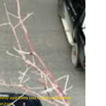
g
nesty agar Qamy bisa hitung dan laporkan
n hari.