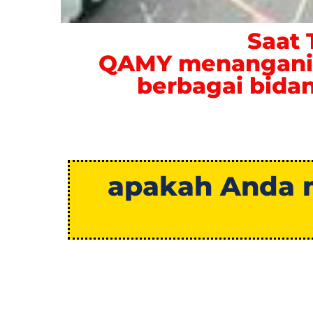
Saat 
QAMY menangani b
berbagai bida
apakah Anda 