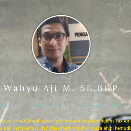
Wahyu Aji M. SE,BKP
O & Managing Partner QAMY Consultin
ltasikan Harta Bersih yang ingin anda ungkapkan dalam Tax Am
aturan yang berlaku dan tidak menimbulkan masalah di kemudia