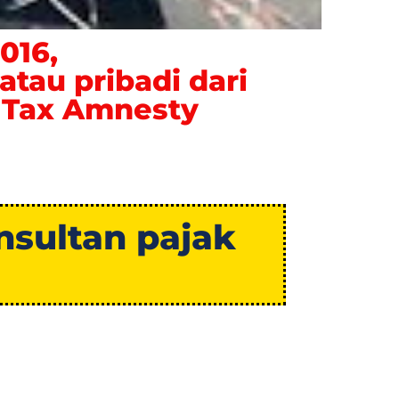
016,
tau pribadi dari
 Tax Amnesty
sultan pajak