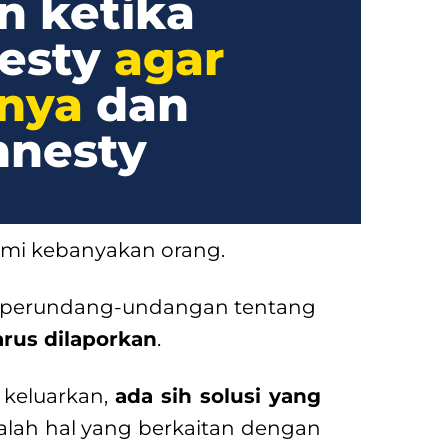
n ketika
esty
agar
inya
dan
mnesty
ami kebanyakan orang.
an perundang-undangan tentang
arus dilaporkan
.
 keluarkan,
ada sih solusi yang
lah hal yang berkaitan dengan