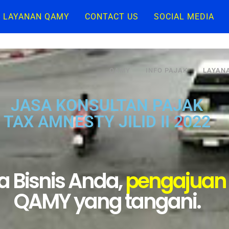
LAYANAN QAMY
CONTACT US
SOCIAL MEDIA
QAMY
INFO PAJAK
LAYAN
JASA KONSULTAN PAJAK
TAX AMNESTY JILID II 2022
a Bisnis Anda,
pengajuan 
QAMY yang tangani.