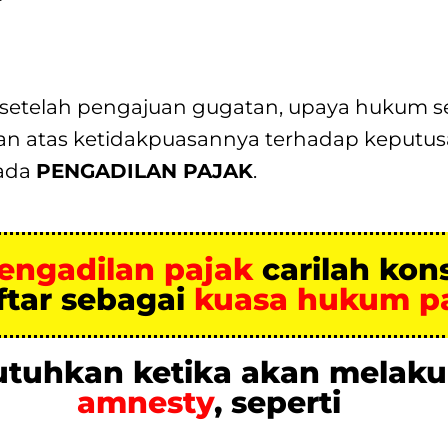
setelah pengajuan gugatan, upaya hukum sel
an atas ketidakpuasannya terhadap keputusa
ada
PENGADILAN PAJAK
.
engadilan pajak
carilah kon
ftar sebagai
kuasa hukum p
butuhkan ketika akan melak
amnesty
, seperti