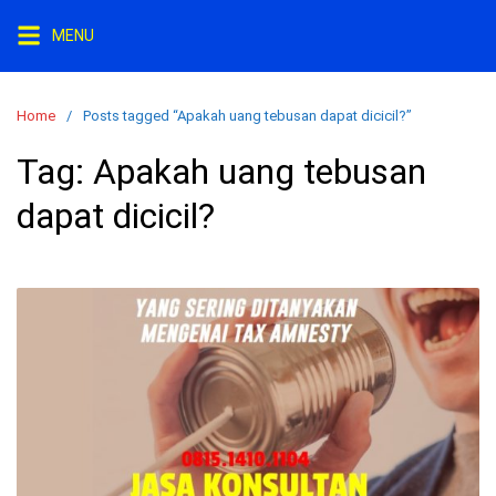
S
MENU
k
i
p
Home
Posts tagged “Apakah uang tebusan dapat dicicil?”
t
o
Tag:
Apakah uang tebusan
c
dapat dicicil?
o
n
t
e
n
t