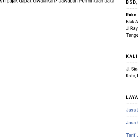
sti pajak dapat diwakilkan? Jawaban:Permintaan data
BSD
Ruko 
Blok 
Jl Ra
Tange
KAL
Jl. S
Kota,
LAY
Jasa 
Jasa 
Tarif