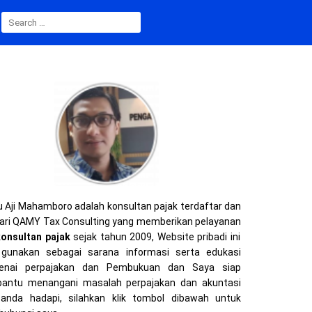
S
E
A
R
C
H
F
O
R
:
 Aji Mahamboro adalah konsultan pajak terdaftar dan
ari QAMY Tax Consulting yang memberikan pelayanan
konsultan pajak
sejak tahun 2009, Website pribadi ini
gunakan sebagai sarana informasi serta edukasi
enai perpajakan dan Pembukuan dan Saya siap
ntu menangani masalah perpajakan dan akuntasi
anda hadapi, silahkan klik tombol dibawah untuk