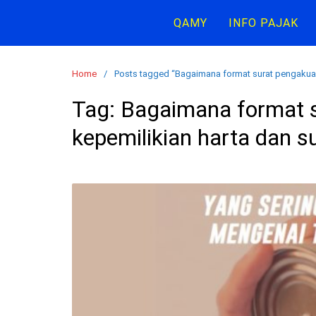
S
QAMY
INFO PAJAK
k
i
p
Home
Posts tagged “Bagaimana format surat pengakua
t
o
Tag:
Bagaimana format 
c
kepemilikian harta dan 
o
n
t
e
n
t