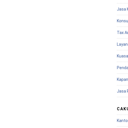
Jasa 
Konsu
Tax A
Layan
Kuasa
Penda
Kapan
Jasa 
CAK
Kanto