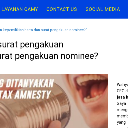
LAYANAN QAMY
CONTACT US
SOCIAL MEDIA
n kepemilikian harta dan surat pengakuan nominee?”
surat pengakuan
surat pengakuan nominee?
Wahyu
CEO d
jasa 
Saya 
meng
memba
yang 