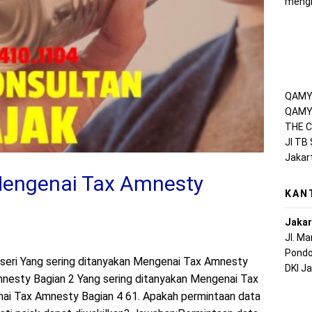
mengh
QAMY 
QAMY 
THE C
Jl TB
Jakar
Mengenai Tax Amnesty
KAN
Jakar
Jl. M
Pondo
ri seri Yang sering ditanyakan Mengenai Tax Amnesty
DKI J
mnesty Bagian 2 Yang sering ditanyakan Mengenai Tax
ai Tax Amnesty Bagian 4 61. Apakah permintaan data