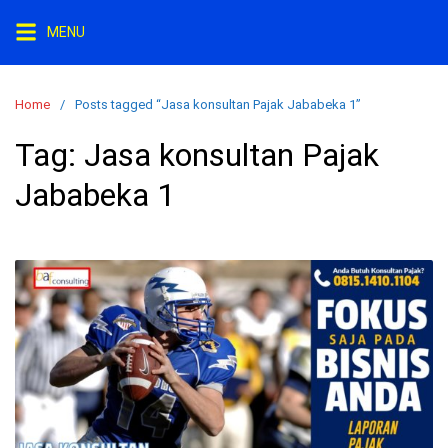
S
MENU
k
i
p
Home
Posts tagged “Jasa konsultan Pajak Jababeka 1”
t
o
Tag:
Jasa konsultan Pajak
c
Jababeka 1
o
n
t
e
n
t