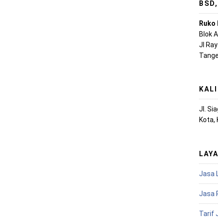
BSD
Ruko 
Blok 
Jl Ra
Tange
KAL
Jl. S
Kota,
LAY
Jasa 
Jasa 
Tarif