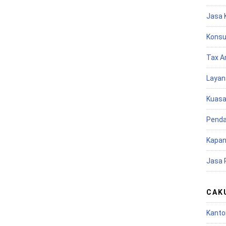
Jasa 
Konsu
Tax A
Layan
Kuasa
Penda
Kapan
Jasa 
CAK
Kanto