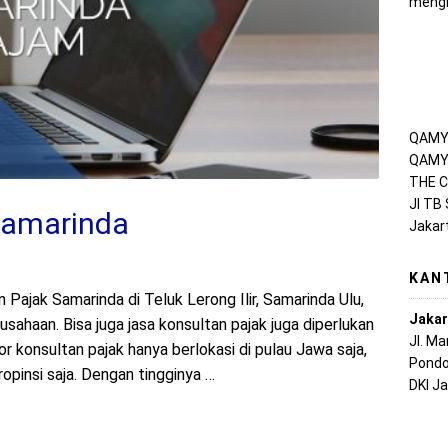
mengh
QAMY 
QAMY 
THE C
Jl TB
Samarinda
Jakar
KAN
Pajak Samarinda di Teluk Lerong Ilir, Samarinda Ulu,
Jakar
ahaan. Bisa juga jasa konsultan pajak juga diperlukan
Jl. M
tor konsultan pajak hanya berlokasi di pulau Jawa saja,
Pondo
propinsi saja. Dengan tingginya …
DKI J