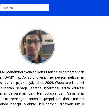
S
E
A
R
C
H
F
O
R
:
 Aji Mahamboro adalah konsultan pajak terdaftar dan
ari QAMY Tax Consulting yang memberikan pelayanan
konsultan pajak
sejak tahun 2009, Website pribadi ini
gunakan sebagai sarana informasi serta edukasi
enai perpajakan dan Pembukuan dan Saya siap
ntu menangani masalah perpajakan dan akuntasi
anda hadapi, silahkan klik tombol dibawah untuk