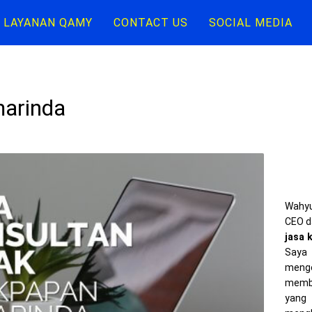
LAYANAN QAMY
CONTACT US
SOCIAL MEDIA
marinda
Wahyu
CEO d
jasa 
Saya 
meng
memba
yang 