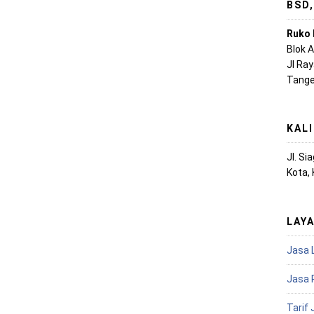
BSD
Ruko 
Blok 
Jl Ra
Tange
KAL
Jl. S
Kota,
LAY
Jasa 
Jasa 
Tarif