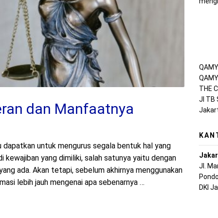
mengh
QAMY 
QAMY 
THE C
Jl TB
Peran dan Manfaatnya
Jakar
KAN
u dapatkan untuk mengurus segala bentuk hal yang
Jakar
 kewajiban yang dimiliki, salah satunya yaitu dengan
Jl. M
 yang ada. Akan tetapi, sebelum akhirnya menggunakan
Pondo
ormasi lebih jauh mengenai apa sebenarnya …
DKI J