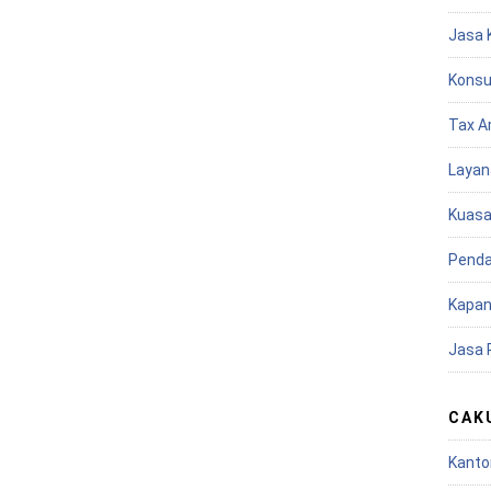
Jasa 
Konsu
Tax A
Layan
Kuasa
Penda
Kapan
Jasa 
CAK
Kanto