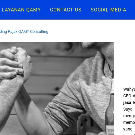
LAYANAN QAMY
CONTACT US
SOCIAL MEDIA
ding Pajak QAMY Consulting
Wahyu
CEO d
jasa 
Saya 
meng
memba
yang 