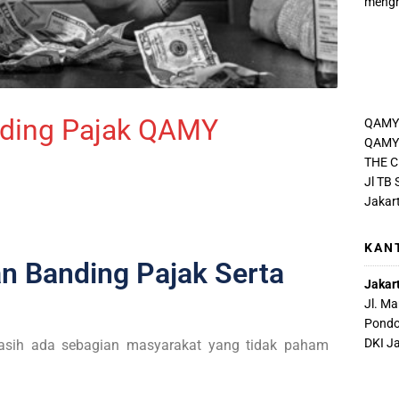
mengh
nding Pajak QAMY
QAMY
QAMY 
THE C
Jl TB
Jakar
KAN
n Banding Pajak Serta
Jakar
Jl. M
Pondo
DKI J
 masih ada sebagian masyarakat yang tidak paham