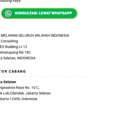
ubungi saya..
 MELAYANI SELURUH WILAYAH INDONESIA
Consulting
EO Building Lt.12
 Simatupang N0 18C
ta Selatan, INDONESIA
TOR CABANG
ta Selatan
argasatwa Raya No. 10 C,
k Lab,Cilandak, Jakarta Selatan
akarta 12450, Indonesia