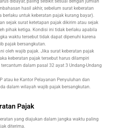
rus dibayar, paling sedikit sesuai dengan jumlah
embahasan hasil akhir, sebelum surat keberatan
a berlaku untuk keberatan pajak kurang bayar).
n sejak surat ketetapan pajak dikirim atau sejak
 pihak ketiga. Kondisi ini tidak berlaku apabila
ka waktu tersebut tidak dapat dipenuhi karena
jib pajak bersangkutan.
i oleh wajib pajak. Jika surat keberatan pajak
aka keberatan pajak tersebut harus dilampiri
 tercantum dalam pasal 32 ayat 3 Undang-Undang
PP atau ke Kantor Pelayanan Penyuluhan dan
da dalam wilayah wajib pajak bersangkutan.
ratan Pajak
beratan yang diajukan dalam jangka waktu paling
jak diterima.