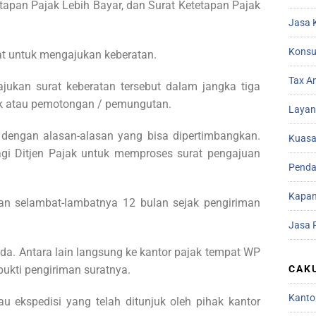
apan Pajak Lebih Bayar, dan Surat Ketetapan Pajak
Jasa 
Konsu
at untuk mengajukan keberatan.
Tax A
jukan surat keberatan tersebut dalam jangka tiga
ak atau pemotongan / pemungutan.
Layan
dengan alasan-alasan yang bisa dipertimbangkan.
Kuasa
agi Ditjen Pajak untuk memproses surat pengajuan
Penda
Kapan
n selambat-lambatnya 12 bulan sejak pengiriman
Jasa 
da. Antara lain langsung ke kantor pajak tempat WP
CAK
 bukti pengiriman suratnya.
Kanto
au ekspedisi yang telah ditunjuk oleh pihak kantor