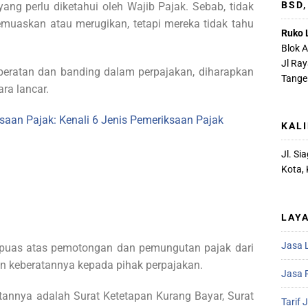
BSD
ng perlu diketahui oleh Wajib Pajak. Sebab, tidak
emuaskan atau merugikan, tetapi mereka tidak tahu
Ruko 
Blok 
Jl Ra
beratan dan banding dalam perpajakan, diharapkan
Tange
ra lancar.
an Pajak: Kenali 6 Jenis Pemeriksaan Pajak
KAL
Jl. S
Kota,
LAY
Jasa 
 puas atas pemotongan dan pemungutan pajak dari
an keberatannya kepada pihak perpajakan.
Jasa R
tannya adalah Surat Ketetapan Kurang Bayar, Surat
Tarif 