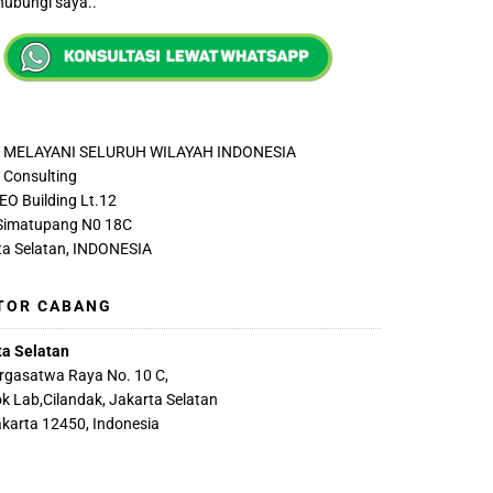
ubungi saya..
 MELAYANI SELURUH WILAYAH INDONESIA
Consulting
EO Building Lt.12
 Simatupang N0 18C
ta Selatan, INDONESIA
TOR CABANG
ta Selatan
argasatwa Raya No. 10 C,
k Lab,Cilandak, Jakarta Selatan
akarta 12450, Indonesia