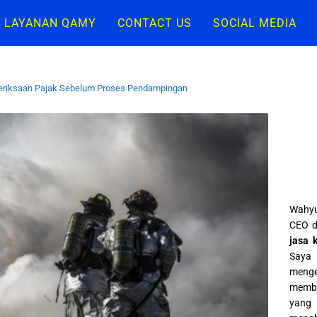
LAYANAN QAMY
CONTACT US
SOCIAL MEDIA
meriksaan Pajak Sebelum Proses Pendampingan
Wahyu
CEO d
jasa 
Saya 
meng
memba
yang 