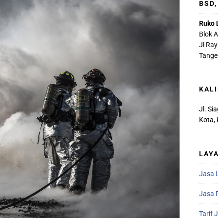
BSD
Ruko 
Blok 
Jl Ra
Tange
KAL
Jl. S
Kota,
LAY
Jasa 
Jasa R
Tarif 