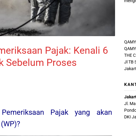
mengh
QAMY
riksaan Pajak: Kenali 6
QAMY 
THE C
ak Sebelum Proses
Jl TB
Jakar
KAN
Jakar
Jl. M
Pondo
Pemeriksaan Pajak yang akan
DKI J
 (WP)?