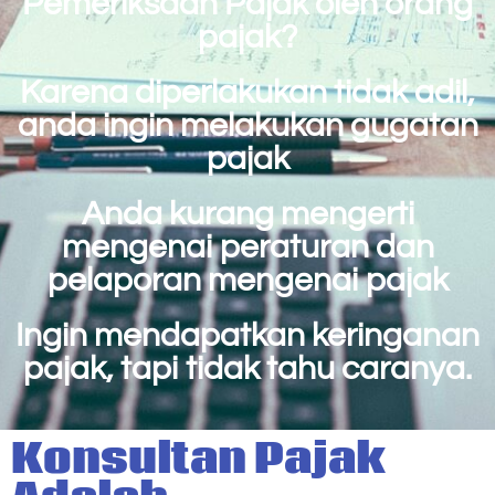
Pemeriksaan Pajak oleh orang
pajak?
Karena diperlakukan tidak adil,
anda ingin melakukan gugatan
pajak
Anda kurang mengerti
mengenai peraturan dan
pelaporan mengenai pajak
Ingin mendapatkan keringanan
pajak, tapi tidak tahu caranya.
Konsultan Pajak