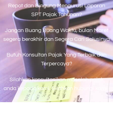
Repot dan Bingung Mengurusi Laporan
SPT Pajak Tahunan?
Jangan Buang Buang Waktu, bulan Maret
segera berakhir dan Segera Cari Solusinya
Butuh Konsultan Pajak Yang Terbaik dan
Terpercaya?
Silahkan konsultasikan masalah pajak
anda kepada kami. Silahkan hubungi kami