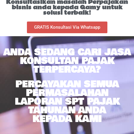
Konsultasikan masalah Perpajakan
bisnis anda kepada Qamy untuk
solusi terbaik!
GRATIS Konsultasi Via Whatsapp
ANDA SEDANG CARI JASA
KONSULTAN PAJAK
TERPERCAYA?
PERCAYAKAN SEMUA
PERMASALAHAN
LAPORAN SPT PAJAK
TAHUNAN ANDA
KEPADA KAMI