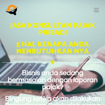
JASA KONSULTAN PAJAK
PRIBADI
5 HAL KENAPA ANDA
MEMBUTUHKAN NYA
Bisnis anda sedang
bermasalah dengan laporan
pajak?
Bingung ketika akan dilakukan