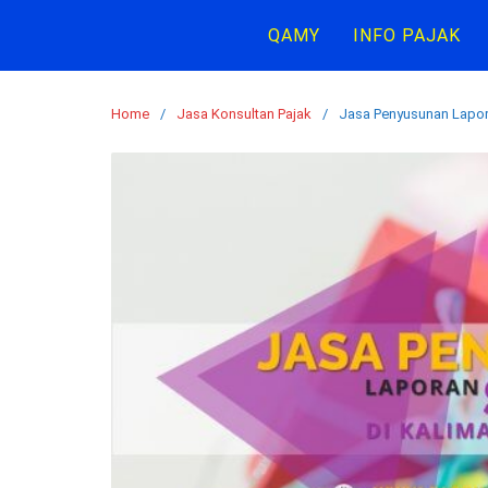
Skip
QAMY
INFO PAJAK
to
content
Home
Jasa Konsultan Pajak
Jasa Penyusunan Lapo