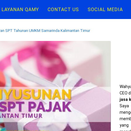
LAYANAN QAMY
CONTACT US
SOCIAL MEDIA
ran SPT Tahunan UMKM Samarinda Kalimantan Timur
Wahyu
CEO d
jasa 
Saya 
meng
memba
yang 