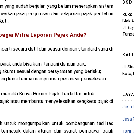
BSD
un yang sudah berjalan yang belum menerapkan sistem
warkan jasa pengurusan dan pelaporan pajak per tahun
Ruko 
kut :
Blok 
Jl Ra
Tange
agai Mitra Laporan Pajak Anda?
erti secara detil dan seusai dengan standard yang di
KAL
pajak anda bisa kami tangani dengan baik;
Jl. S
akurat sesuai dengan persyaratan yang berlaku;
Kota,
 yang kami terima mampu memperlancar penyelesain
 memiliki Kuasa Hukum Pajak Terdaftar untuk
LAY
pajak atau membantu menyelesaikan sengketa pajak di
Jasa 
Jasa 
ah untuk mengumpulkan untuk pembangunan fasilitas
 termasuk dalam aturan dan syarat pembayar pajak
Tarif