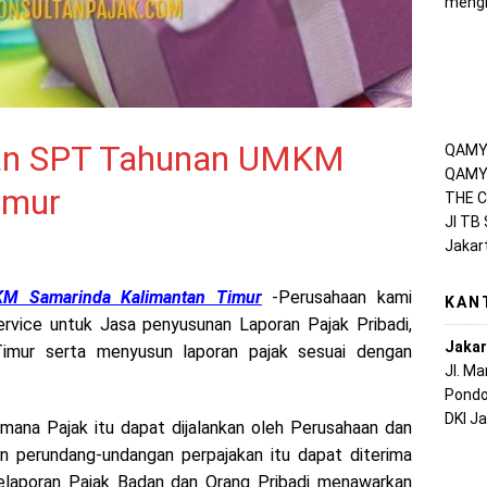
mengh
ran SPT Tahunan UMKM
QAMY 
QAMY 
imur
THE C
Jl TB
Jakar
M Samarinda Kalimantan Timur
-Perusahaan kami
KAN
rvice untuk Jasa penyusunan Laporan Pajak Pribadi,
Jakar
imur serta menyusun laporan pajak sesuai dengan
Jl. M
Pondo
DKI J
mana Pajak itu dapat dijalankan oleh Perusahaan dan
an perundang-undangan perpajakan itu dapat diterima
elaporan Pajak Badan dan Orang Pribadi menawarkan