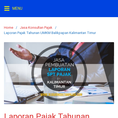
Skip
MENU
to
content
Home
Jasa Konsultan Pajak
Laporan Pajak Tahunan UMKM Balikpapan Kalimantan Timur
Laporan Pajak Tahunan