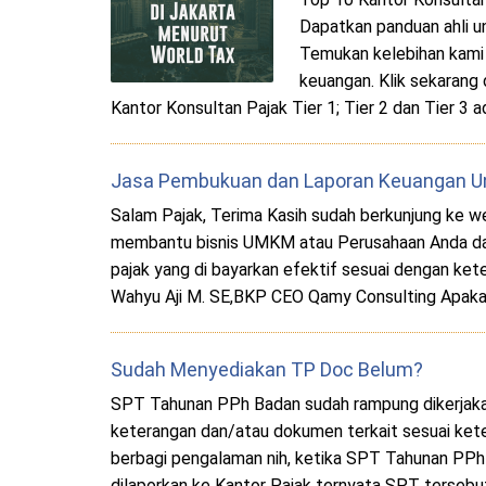
Dapatkan panduan ahli u
Temukan kelebihan kam
keuangan. Klik sekarang 
Kantor Konsultan Pajak Tier 1; Tier 2 dan Tier 3
Jasa Pembukuan dan Laporan Keuangan Un
Salam Pajak, Terima Kasih sudah berkunjung ke we
membantu bisnis UMKM atau Perusahaan Anda dap
pajak yang di bayarkan efektif sesuai dengan ke
Wahyu Aji M. SE,BKP CEO Qamy Consulting Apak
Sudah Menyediakan TP Doc Belum?
SPT Tahunan PPh Badan sudah rampung dikerjaka
keterangan dan/atau dokumen terkait sesuai ket
berbagi pengalaman nih, ketika SPT Tahunan PPh B
dilaporkan ke Kantor Pajak ternyata SPT tersebu