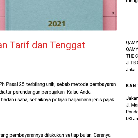
mengh
an Tarif dan Tenggat
QAMY 
QAMY 
THE C
Jl TB
Jakar
 PPh Pasal 25 terbilang unik, sebab metode pembayaran
KAN
diatur perundangan perpajakan. Kalau Anda
Jakar
adan usaha, sebaiknya pelajari bagaimana jenis pajak
Jl. M
Pondo
DKI J
yang pembayarannya dilakukan setiap bulan. Caranya