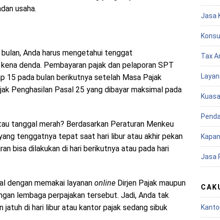
adan usaha.
Jasa 
Konsu
p bulan, Anda harus mengetahui tenggat
Tax A
i kena denda. Pembayaran pajak dan pelaporan SPT
Layan
 15 pada bulan berikutnya setelah Masa Pajak
ajak Penghasilan Pasal 25 yang dibayar maksimal pada
Kuasa
Penda
 atau tanggal merah? Berdasarkan Peraturan Menkeu
g tenggatnya tepat saat hari libur atau akhir pekan
Kapan
n bisa dilakukan di hari berikutnya atau pada hari
Jasa 
awal dengan memakai layanan
online
Dirjen Pajak maupun
CAK
engan lembaga perpajakan tersebut. Jadi, Anda tak
atuh di hari libur atau kantor pajak sedang sibuk
Kanto