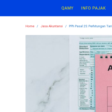
Skip
QAMY
INFO PAJAK
to
content
Home
Jasa Akuntansi
PPh Pasal 25: Perhitungan Ta