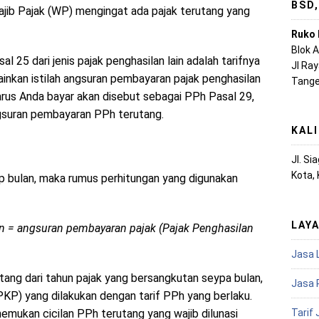
BSD
jib Pajak (WP) mengingat ada pajak terutang yang
Ruko 
Blok 
al 25 dari jenis pajak penghasilan lain adalah tarifnya
Jl Ra
inkan istilah angsuran pembayaran pajak penghasilan
Tange
harus Anda bayar akan disebut sebagai PPh Pasal 29,
gsuran pembayaran PPh terutang.
KAL
Jl. S
Kota,
ap bulan, maka rumus perhitungan yang digunakan
LAY
an = angsuran pembayaran pajak (Pajak Penghasilan
Jasa 
tang dari tahun pajak yang bersangkutan seypa bulan,
Jasa 
KP) yang dilakukan dengan tarif PPh yang berlaku.
Tarif
enemukan cicilan PPh terutang yang wajib dilunasi