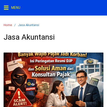
Skip
MENU
to
content
Home
Jasa Akuntansi
Jasa Akuntansi