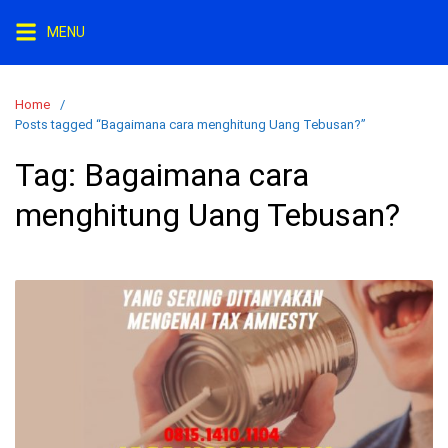
S
MENU
k
i
p
Home
t
Posts tagged “Bagaimana cara menghitung Uang Tebusan?”
o
c
Tag:
Bagaimana cara
o
menghitung Uang Tebusan?
n
t
e
n
t