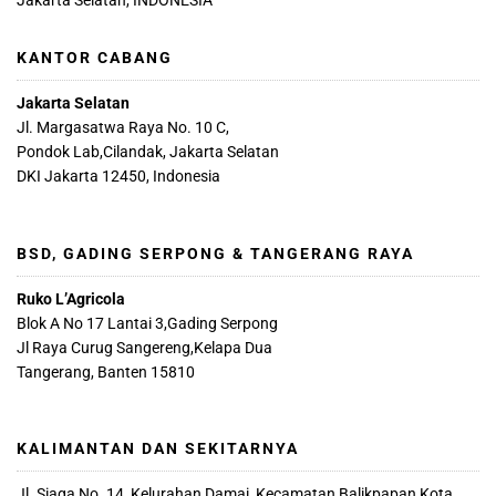
Jakarta Selatan, INDONESIA
KANTOR CABANG
Jakarta Selatan
Jl. Margasatwa Raya No. 10 C,
Pondok Lab,Cilandak, Jakarta Selatan
DKI Jakarta 12450, Indonesia
BSD, GADING SERPONG & TANGERANG RAYA
Ruko L’Agricola
Blok A No 17 Lantai 3,Gading Serpong
Jl Raya Curug Sangereng,Kelapa Dua
Tangerang, Banten 15810
KALIMANTAN DAN SEKITARNYA
Jl. Siaga No. 14, Kelurahan Damai, Kecamatan Balikpapan Kota,