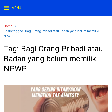
S
MENU
k
i
p
Home
t
Posts tagged “Bagi Orang Pribadi atau Badan yang belum memiliki
o
NPWP”
c
Tag:
Bagi Orang Pribadi atau
o
n
Badan yang belum memiliki
t
e
NPWP
n
t