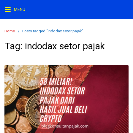
S
MENU
k
i
p
Home
Posts tagged “indodax setor pajak”
t
o
Tag:
indodax setor pajak
c
o
n
t
e
n
t