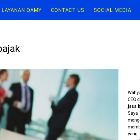
LAYANAN QAMY
CONTACT US
SOCIAL MEDIA
pajak
Wahyu
CEO d
jasa 
Saya 
meng
memba
yang 