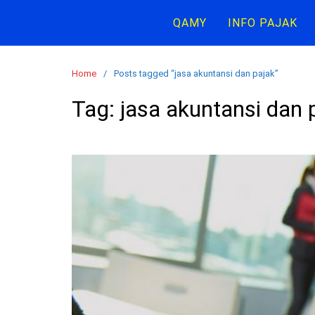
Skip
QAMY
INFO PAJAK
to
content
Home
Posts tagged “jasa akuntansi dan pajak”
Tag:
jasa akuntansi dan 