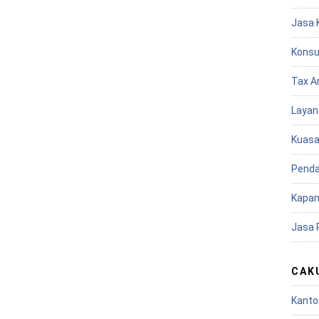
Jasa 
Konsu
Tax A
Layan
Kuasa
Penda
Kapan
Jasa 
CAK
Kanto