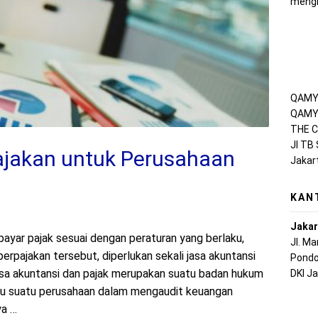
mengh
QAMY 
QAMY 
THE C
Jl TB
ajakan untuk Perusahaan
Jakar
KAN
Jakar
ayar pajak sesuai dengan peraturan yang berlaku,
Jl. M
pajakan tersebut, diperlukan sekali jasa akuntansi
Pondo
asa akuntansi dan pajak merupakan suatu badan hukum
DKI J
tu suatu perusahaan dalam mengaudit keuangan
ya …