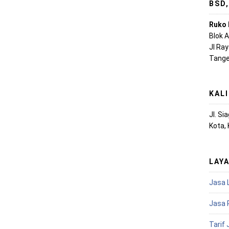
BSD
Ruko 
Blok 
Jl Ra
Tange
KAL
Jl. S
Kota,
LAY
Jasa 
Jasa 
Tarif