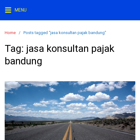
S
MENU
k
i
p
Home
Posts tagged “jasa konsultan pajak bandung”
t
o
Tag:
jasa konsultan pajak
c
bandung
o
n
t
e
n
t