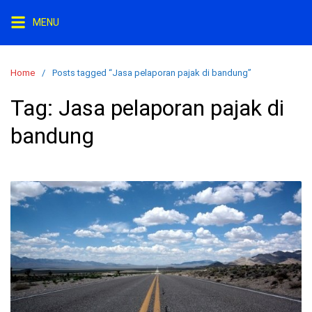
S
MENU
k
i
p
Home
Posts tagged “Jasa pelaporan pajak di bandung”
t
o
Tag:
Jasa pelaporan pajak di
c
bandung
o
n
t
e
n
t