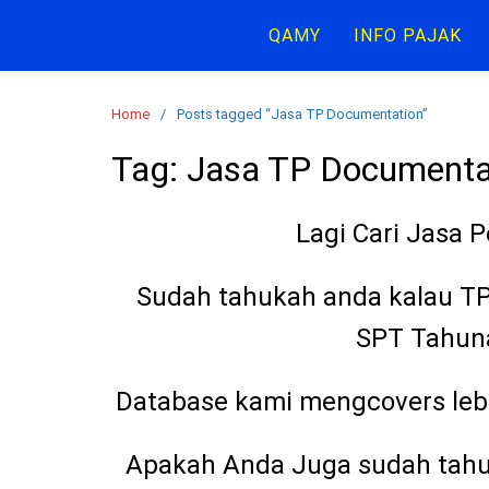
S
QAMY
INFO PAJAK
k
i
p
Home
Posts tagged “Jasa TP Documentation”
t
o
Tag:
Jasa TP Documenta
c
o
Lagi Cari Jasa 
n
t
e
Sudah tahukah anda kalau TP
n
SPT Tahun
t
Database kami mengcovers lebi
Apakah Anda Juga sudah tahu