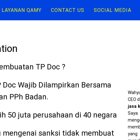
LAYANAN QAMY
CONTACT US
SOCIAL MEDIA
tion
Pembuatan TP Doc ?
 Doc Wajib Dilampirkan Bersama
Wahyu
an PPh Badan.
CEO d
jasa 
Saya 
h 50 juta perusahaan di 40 negara
meng
memba
 mengenai sanksi tidak membuat
yang 