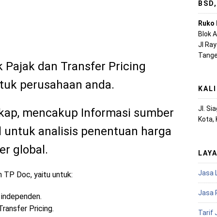
BSD
Ruko 
Blok 
Jl Ra
Tange
 Pajak dan Transfer Pricing
tuk perusahaan anda.
KAL
Jl. S
kap, mencakup Informasi sumber
Kota,
 untuk analisis penentuan harga
er global.
LAY
Jasa 
 TP Doc, yaitu untuk:
Jasa 
a independen.
Transfer Pricing.
Tarif