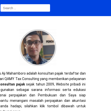
S
E
A
R
C
H
F
O
R
:
 Aji Mahamboro adalah konsultan pajak terdaftar dan
ari QAMY Tax Consulting yang memberikan pelayanan
konsultan pajak
sejak tahun 2009, Website pribadi ini
gunakan sebagai sarana informasi serta edukasi
enai perpajakan dan Pembukuan dan Saya siap
ntu menangani masalah perpajakan dan akuntasi
anda hadapi, silahkan klik tombol dibawah untuk