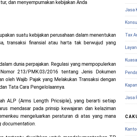
ur, dan menyempurnakan kebijakan Anda
Jasa 
Konsu
pakan suatu kebijakan perusahaan dalam menentukan
Tax A
sa, transaksi finansial atau harta tak berwujud yang
Layan
Kuasa
 dalam dunia perpajakan. Regulasi yang mempopulerkan
 Nomor 213/PMK.03/2016 tentang Jenis Dokumen
Penda
an oleh Wajib Pajak yang Melakukan Transaksi dengan
Kapan
dan Tata Cara Pengelolaannya.
Jasa 
ilah ALP (Arms Length Pricsiple), yang berarti setiap
harus mendasar pada prinsip kewajaran dan kelaziman
Kemenkeu mengeluarkan peraturan di atas yang mana
CAK
ng documentation
.
Kanto