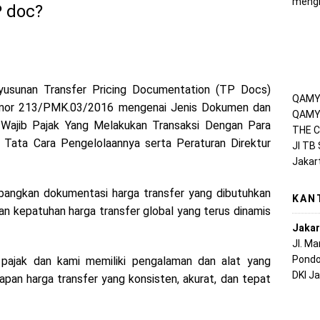
mengh
 doc?
yusunan Transfer Pricing Documentation (TP Docs)
QAMY 
omor 213/PMK.03/2016 mengenai Jenis Dokumen dan
QAMY 
 Wajib Pajak Yang Melakukan Transaksi Dengan Para
THE C
Tata Cara Pengelolaannya serta Peraturan Direktur
Jl TB
Jakar
angkan dokumentasi harga transfer yang dibutuhkan
KAN
n kepatuhan harga transfer global yang terus dinamis
Jakar
Jl. M
Pondo
 pajak dan kami memiliki pengalaman dan alat yang
DKI J
pan harga transfer yang konsisten, akurat, dan tepat