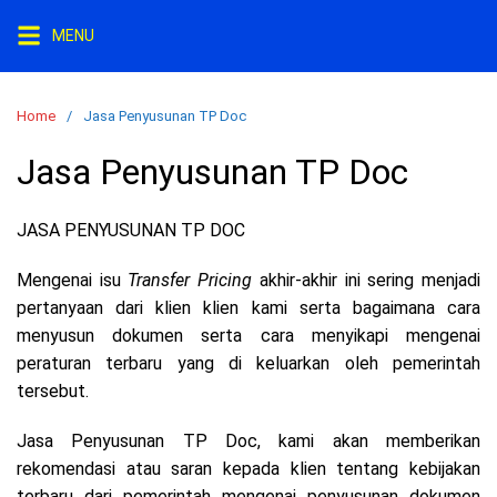
S
MENU
k
i
p
Home
Jasa Penyusunan TP Doc
t
o
Jasa Penyusunan TP Doc
c
o
JASA PENYUSUNAN TP DOC
n
t
Mengenai isu
Transfer Pricing
akhir-akhir ini sering menjadi
e
pertanyaan dari klien klien kami serta bagaimana cara
n
menyusun dokumen serta cara menyikapi mengenai
t
peraturan terbaru yang di keluarkan oleh pemerintah
tersebut.
Jasa Penyusunan TP Doc, kami akan memberikan
rekomendasi atau saran kepada klien tentang kebijakan
terbaru dari pemerintah mengenai penyusunan dokumen